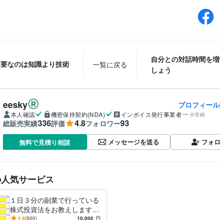
自分との対話時間を増
重要なのは知識より技術
一覧に戻る
しょう
eesky
プロフィール
本人確認
機密保持契約(NDA)
インボイス発行事業者
未登録
336
4.8
93
総販売実績
評価
フォロワー
メッセージを送る
フォ
無料で見積り相談
の人気サービス
１日３分の副業で行っている
株式投資法をお教えします
元公認会計士が最終的に行き
4.9
(300)
10,000
円