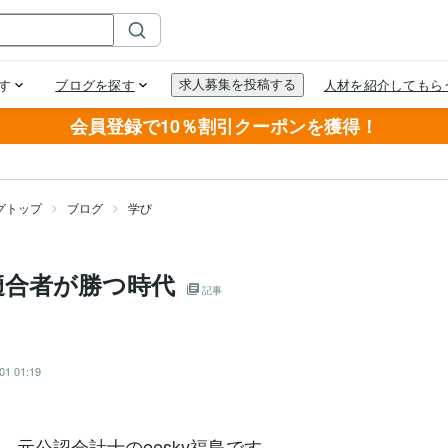
会員登録で10％割引クーポンを獲得！
グトップ
ブログ
学び
適合者が勝つ時代
記事
01 01:19
、元公認会計士のeesky福島です。