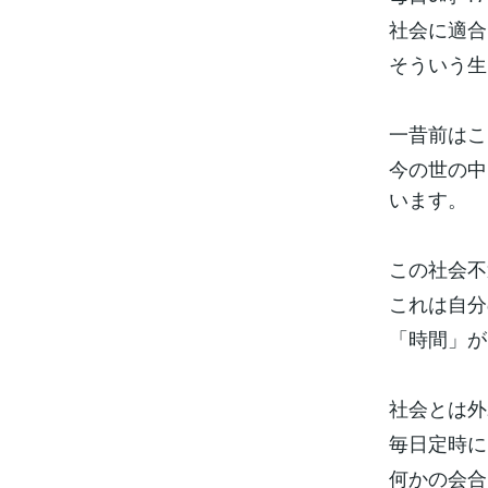
社会に適合
そういう生
一昔前はこ
今の世の中
います。
この社会不
これは自分
「時間」が
社会とは外
毎日定時に
何かの会合