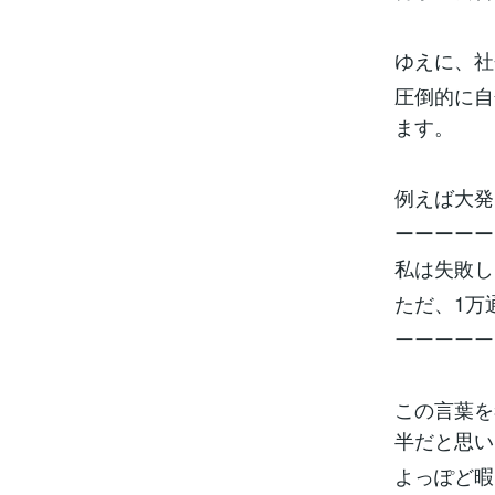
ゆえに、社
圧倒的に自
ます。
例えば大発
ーーーーー
私は失敗し
ただ、1万
ーーーーー
この言葉を
半だと思い
よっぽど暇