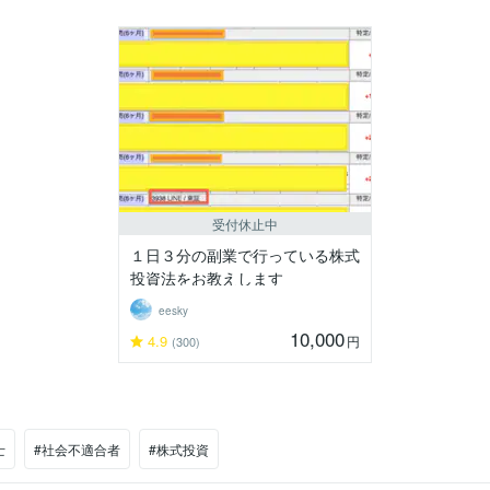
受付休止中
１日３分の副業で行っている株式
投資法をお教えします
eesky
10,000
4.9
円
(300)
士
#社会不適合者
#株式投資