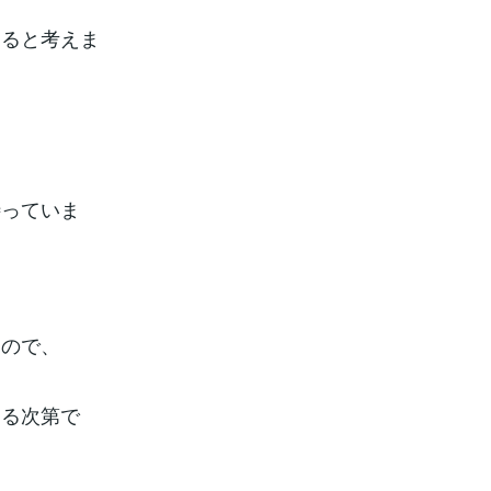
なると考えま
待っていま
、
なので、
える次第で