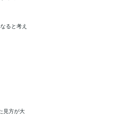
になると考え
。
た見方が大