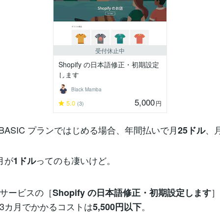
受付休止中
Shopify の日本語修正・初期設定
します
Black Mamba
5,000
5.0
円
(3)
y の BASIC プランではじめる場合、年間払いで月
、
25ドル
月が
ってのも凄いけど。
1ドル
サービスの［
］
Shopify の日本語修正・初期設定します
3カ月でかかるコストは
。
5,500円以下