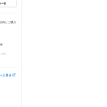
ロー
8
以内にご購入
5年
o:3年
っと見る