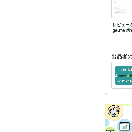
レビュー収
ge.me 設
出品者