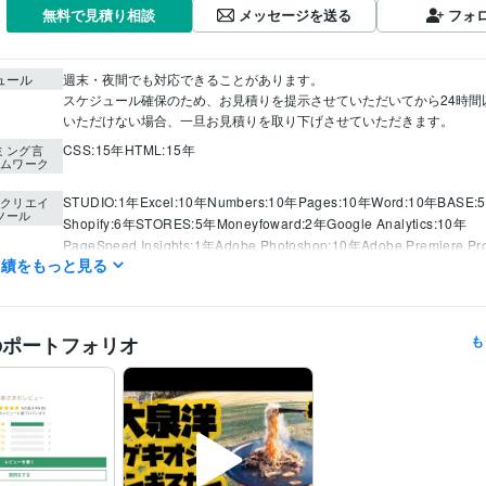
メッセージを送る
フォ
無料で見積り相談
ュール
週末・夜間でも対応できることがあります。

スケジュール確保のため、お見積りを提示させていただいてから24時間
いただけない場合、一旦お見積りを取り下げさせていただきます。
CSS:15年
HTML:15年
ミング言
ムワーク
STUDIO:1年
Excel:10年
Numbers:10年
Pages:10年
Word:10年
BASE:
クリエイ
ツール
Shopify:6年
STORES:5年
Moneyfoward:2年
Google Analytics:10年
PageSpeed Insights:1年
Adobe Photoshop:10年
Adobe Premiere Pr
実績をもっと見る
ゆっくりMovieMaker:3年
Adobe Illustrator:10年
FileMaker:20年
ツール
のポートフォリオ
も