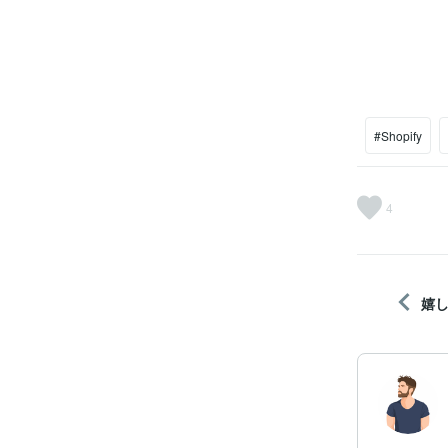
#Shopify
4
嬉