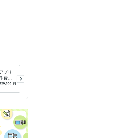
トをアプリ
Shopify EC サイト最短オー
作費で E
プンさせます 1日でも早くオ
アプリ化
ープンして商品を検索エンジ
220,000
円
5.0
(1)
50,000
円
ンに登録しませんか？