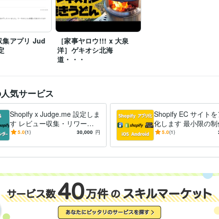
集アプリ Jud
［家事ヤロウ!!! x 大泉
定
洋］ゲキオシ北海
道・・・
の人気サービス
Shopify x Judge.me 設定しま
Shopify EC サイ
す レビュー収集・リワー
化します 最小限の制
ド・リマインダーを自動化し
C サイトをモバイル
5.0
(1)
30,000
円
5.0
(1)
ませんか？
しませんか？