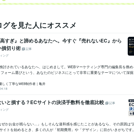
ログを見た人にオススメ
fyは高すぎ』と諦めるあなたへ。今すぐ『売れないEC』から
い損切り術
記事
ィング
を検討されているあなたへ、はじめまして。WEBマーケティング専門の編集長を務め
トフォーム選びという、あなたのビジネスにとって非常に重要なテーマについて深掘り.
優しく丁寧なWEB制作者｜亀井
04:18
ないと損する？ECサイトの決済手数料を徹底比較
記事
ィング
なぜかお金が残らない…」もしそんな違和感を感じたことがあるなら、その原因は“決
サイトを始めるとき、多くの人が「初期費用」や「デザイン」に目がいきがちです。で