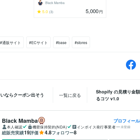
Black Mamba
5,000
5.0
円
(3)
#通販サイト
#ECサイト
#base
#stores
Shopify の見積り金
しいならクーポン出そう
一覧に戻る
るコツ v1.0
Black Mamba
プロフィール
本人確認
機密保持契約(NDA)
インボイス発行事業者
未登録
19
4.8
8
総販売実績
評価
フォロワー