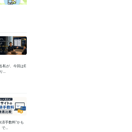
る私が、今回はE
..
済手数料”かも
...