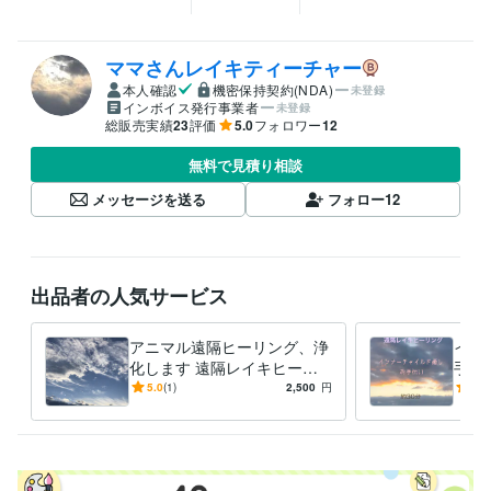
ママさんレイキティーチャー
本人確認
機密保持契約(NDA)
未登録
インボイス発行事業者
未登録
総販売実績
23
評価
5.0
フォロワー
12
無料で見積り相談
メッセージを送る
フォロー
12
出品者の人気サービス
アニマル遠隔ヒーリング、浄
イン
化します 遠隔レイキヒーリ
手伝
ング、光で包み浄化します
れた
5.0
(1)
2,500
円
5.0
は、