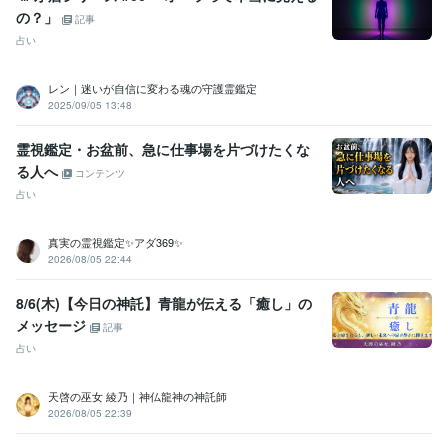
の？」
記事
占い
レン｜迷いが自信に変わる魂の守護霊鑑定
2025/09/05 13:48
霊視鑑定・お盆前、急に仕事場を片づけたくな
る人へ
コンテンツ
占い
真実の霊視鑑定✨アダ369✨
2026/08/05 22:44
8/6(木)【今日の神託】青龍が伝える「癒し」の
メッセージ
記事
占い
天啓の巫女 綾乃｜神仏龍神の神託師
2026/08/05 22:39