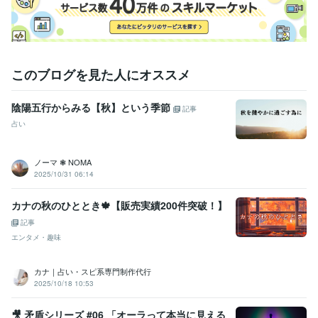
このブログを見た人にオススメ
陰陽五行からみる【秋】という季節
記事
占い
ノーマ ❃ NOMA
2025/10/31 06:14
カナの秋のひととき🍁【販売実績200件突破！】
記事
エンタメ・趣味
カナ｜占い・スピ系専門制作代行
2025/10/18 10:53
🎥 矛盾シリーズ #06 「オーラって本当に見える