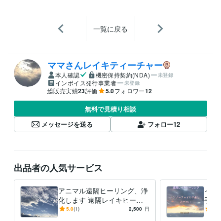
一覧に戻る
ママさんレイキティーチャー
本人確認
機密保持契約(NDA)
未登録
インボイス発行事業者
未登録
総販売実績
23
評価
5.0
フォロワー
12
無料で見積り相談
メッセージを送る
フォロー
12
出品者の人気サービス
アニマル遠隔ヒーリング、浄
イン
化します 遠隔レイキヒーリ
手伝
ング、光で包み浄化します
れた
5.0
(1)
2,500
円
5.0
は、