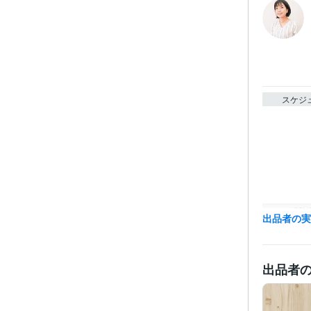
スケジ
経験
出品者の
出品者
職