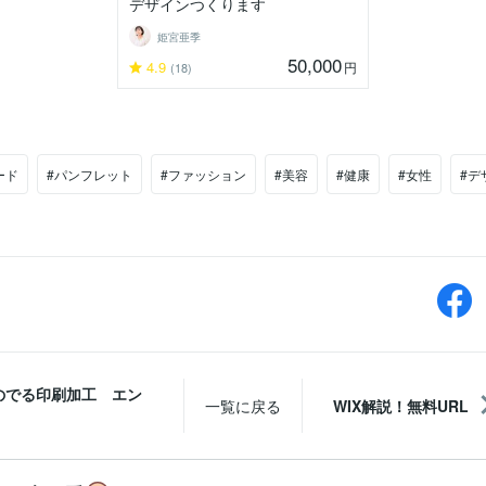
デザインつくります
姫宮亜季
50,000
4.9
円
(18)
ード
#パンフレット
#ファッション
#美容
#健康
#女性
#デ
のでる印刷加工 エン
一覧に戻る
WIX解説！無料URL