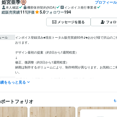
姫宮亜季
プロフィール
本人確認
機密保持契約(NDA)
インボイス発行事業者
111
5.0
194
総販売実績
評価
フォロワー
メッセージを送る
フォロ
ュール
インボイス登録済み♣︎現在トータル販売実績93件♪♣︎おかげ様で沢山の
おります。

デザイン最初の提案（約3日から1週間程度）

↓

修正、微調整（約3日から1週間程度）

納期は制作するボリュームにより、制作時間が異なります。お気軽にご
い。
デザイナー / グラフィックデザイナー
経験年数 : 19年
職種
実績をもっと見る
デザイナー / Webデザイナー
経験年数 : 19年
クリエイター / 写真家・カメラマン
経験年数 : 19年
クリエイター / ライター・編集
経験年数 : 19年
マーケティング / ブランディング
経験年数 : 19年
のポートフォリオ
も
株式会社鼓夢
2005年4月 ~ 2011年2月
歴
株式会社明宣社
2012年4月 ~ 2018年12月