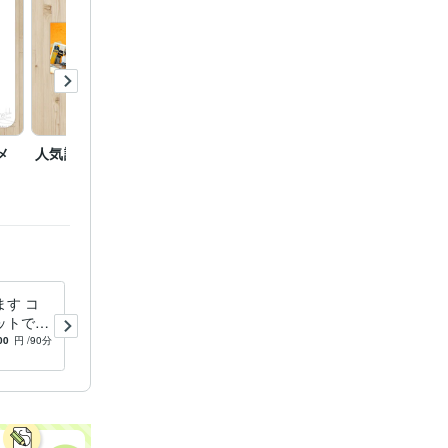
hop:20年
ロン
メ
人気講師のWEBバナー★
女性人気コンサルタント
新店舗
のFBバナーデザイン★
ースの
ロン
グラム
す コ
名刺やショップカード両面を
ットで見
この価格で制作します こだ
わりの名刺が良い仕事関係を
00
円
/90分
5.0
(39)
17,000
円
引き寄せます♪