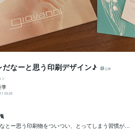
レだなーと思う印刷デザイン♪
記事
ョン
亜季
11 03:29

なとー思う印刷物をついつい、とってしまう習慣が…