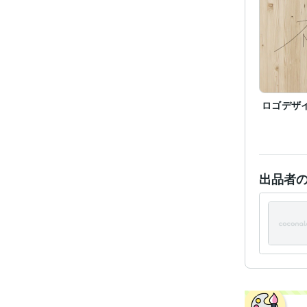
ビジネス・
ティブ
得意
ロゴデザ
学
出品者