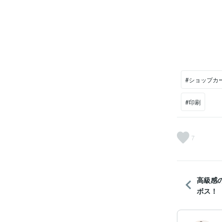
#ショップカ
#印刷
7
高級感
ボス！