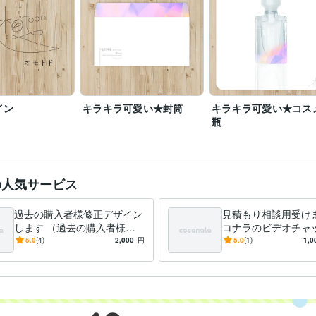
株式会社オモトド
2023年2月 ~ 2023年12月
株式会社ネオプロモーション
2004年4月 ~ 2005年2月
Wix:5年
Google スプレッドシート:3年
PowerPoint:5年
Adobe Photos
クリエイ
ツール
Lightroom:5年
Adobe Illustrator:20年
デザイン制作
グラフィックデザイン
パッケージ
分野
広告
健康
美容
起業
開業
コンサル
医療
サービス
飲食
サ
イン
キラキラ可愛い★封筒
キラキラ可愛い★コス
Web制作・HP作成・EC構築
LP、HP、バナー、サムネイル
瓶
広告
健康
美容
起業
開業
コンサル
医療
サービス
飲食
サ
広島電子専門学校
2002年2月 ~ 2004年2月
歴
の人気サービス
過去の購入者様修正デザイン
見積もり相談用受けま
します （過去の購入者様）
コナラのビデオチャ
修正デザインします
積もり相談用受け
5.0
(4)
2,000
円
5.0
(1)
1,0