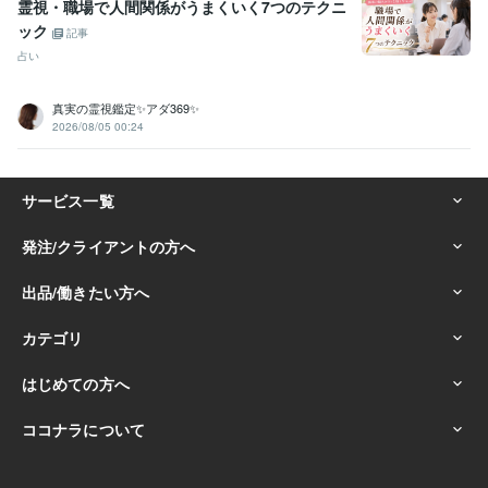
霊視・職場で人間関係がうまくいく7つのテクニ
ック
記事
占い
真実の霊視鑑定✨アダ369✨
2026/08/05 00:24