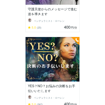
守護天使からのメッセージで進む
道を導きます
ペンデュラミスト・ローレン
400
5.0
円
/分
(25)
YES？NO？お悩みの決断をお手
伝いいたします
ペンデュラミスト・ローレン
400
5.0
円
/分
(587)