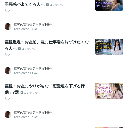
認定レイキヒーラー
取得年 : 2003年
罪悪感が出てくる人へ
コンテンツ
小学校教諭免許
取得年 : 2007年
占い
中学校教諭免許
取得年 : 1996年
高等学校教諭免許
取得年 : 1996年
真実の霊視鑑定✨アダ369✨
2026/08/06 11:39
ビジネス・クリエイティブツール
Excel:25年
Google ドキュメント:3年
Keynote:5年
Pages:5年
霊視鑑定・お盆前、急に仕事場を片づけたくな
PowerPoint:15年
Word:25年
CapCut:1年
iMovie:5年
Vrew:5年
る人へ
VLLO:5年
Canva:5年
コンテンツ
占い
語学力
英語
日常会話レベル
真実の霊視鑑定✨アダ369✨
2026/08/05 22:44
霊視・お盆にやりがちな「恋愛運を下げる行
動」7選
コンテンツ
占い
真実の霊視鑑定✨アダ369✨
2026/08/05 10:37