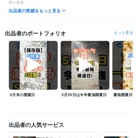
さいませ

出品者の実績をもっと見る
待機中でなくてもお気軽にメッセージくださいませ。

時間によって、すぐにご相談いただける場合がございます

仕事中などの場合すぐにお返事できない場合もございますが、お時間の
出品者のポートフォリオ
もっと見る
調整をさせていただきます

*･゜ﾟ･*:.｡..｡.:*･･*:.｡. .｡.:*

⭐️お悩みスッキリ寄り添います⭐️

電話相談終了のお時間、ご希望ございましたら、お気軽におっしゃって
くださいませ。

ご希望のお時間内で対応させていただいておりますm(__)m

5月末の開運日
5月20日は今年最強開運日
最強開運日
みなさまに寄り添い、少しでもお力になれるよう、心を込めて対応させ
ていただきます。

引き続きよろしくお願いいたします
経験職種
クリエイター / 動画クリエイター
経験年数 : 5年
出品者の人気サービス
ライフスタイル・その他 / 占い師
経験年数 : 10年
ライフスタイル・その他 / アドバイザー
経験年数 : 10年