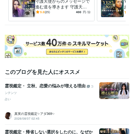
守護天使からのメッセージで
YE
ライフスタイル・その他 / 公務員
経験年数 : 20年
進む道を導きます 守護天使
お手
からのメッセージであなたの
ュラ
5.0
(25)
400
円
/分
5.0
受賞歴
未来を照らします
ズバ
AbemaTV「ABEMA Prime　アベプラ」に出演
YouTube登録者数8,0
00人突破
スピリチュアリストによる不安ループをズバッと断ち切る
やり場のない苦しみをズバッと取る方法
敵対する人、職場での居心
地悪いを快適にする方法
もういやだ！解消「グチリンピック」
障が
いをもつお子さんをもつ親さん、先生の助けて！助かります！
ココ
ナラ電話占い　「ダウジング」おすすめ・ランキング1位
ココナラ　
「子育て・教育の相談」おすすめ・ランキング1位
子供も大人も自分
らしく！怒らない指導！ABA的指導　
ココナラビデオチャット「勉
強・学習・留学」おすすめ2位
ココナラ電話相談「仕事・職場の悩み
このブログを見た人にオススメ
相談」ランキング1位
自己表現を豊かにするための特別支援学級での
音楽指導
子どもの実態や課題に応じた支援の方法や内容のあり方AB
A実践
ココナラ認定占い師
AbemaTV ABEMA Prime アベプラに出
霊視鑑定・ 立秋、恋愛の悩みが増える理由
コ
演
ンテンツ
占い
資格・検定
レイキヒーリング
取得年 : 2004年
小学校教員免許
取得年 : 2008年
真実の霊視鑑定✨アダ369✨
2026/08/07 02:45
中学校教員免許(音楽)
取得年 : 1997年
高等学校学校教員免許(音楽)
取得年 : 1997年
霊視鑑定・帰省しない選択をしたのに、なぜか
特別支援学校教員免許(知的・肢体・病弱)
取得年 : 2020年