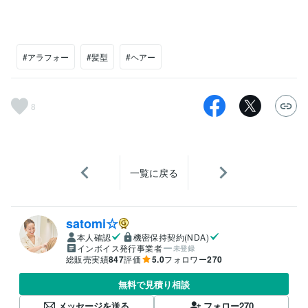
#アラフォー
#髪型
#ヘアー
8
一覧に戻る
satomi☆
本人確認
機密保持契約(NDA)
インボイス発行事業者
未登録
総販売実績
847
評価
5.0
フォロワー
270
無料で見積り相談
メッセージを送る
フォロー
270