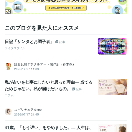
このブログを見た人にオススメ
日記「サンタとお調子者」
記事
ライフスタイル
鏡面反射デジタルアート製作所（鈴木穣）
2025/12/27 11:03
私が占いを仕事にしたいと思った理由― 当てる
ためじゃない。私が届けたいもの。
記事
コラム
スピリチュアルree
2026/07/17 21:45
41歳。「もう遅い」をやめました。― 人生は、