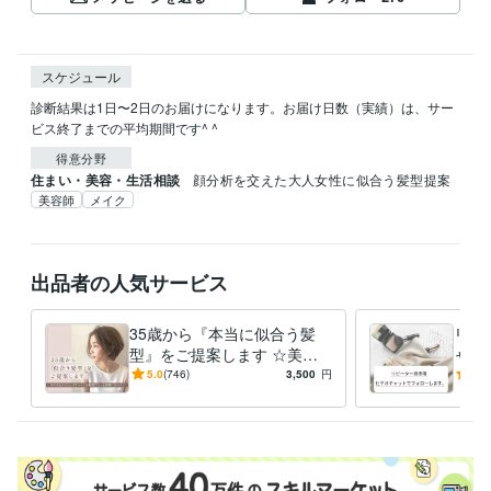
スケジュール
診断結果は1日〜2日のお届けになります。お届け日数（実績）は、サー
ビス終了までの平均期間です^ ^
得意分野
住まい・美容・生活相談
顔分析を交えた大人女性に似合う髪型提案
美容師
メイク
出品者の人気サービス
35歳から『本当に似合う髪
リピ
型』をご提案します ☆美容
ャッ
師歴24年×顔分析・施術実績
スタ
5.0
(746)
3,500
円
5.0
40万人以上
わか