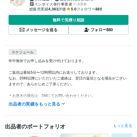
インボイス発行事業者
未登録
総販売実績
4,382
評価
5.0
フォロワー
880
無料で見積り相談
メッセージを送る
フォロー
880
スケジュール
年中無休でお申し込みを受け付けております。

ご返信は最短5分〜12時間以内にお送りしております。

なお、20時以降にいただいたご連絡は、翌日の返信となる場合がござい
ますので、あらかじめご了承ください。

＊お急ぎの場合は、DMにてお問い合わせください。

ただし、まれに気づかないことがございます。

出品者の実績をもっと見る
数日経っても返信がない場合は、大変お手数ですが再度ご連絡いただけ
ますと幸いです。

また、講座・イベント・出張などの都合により、通常より返信にお時間
出品者のポートフォリオ
もっと見る
をいただく日もございます。

何卒ご理解いただけますようお願いいたします。