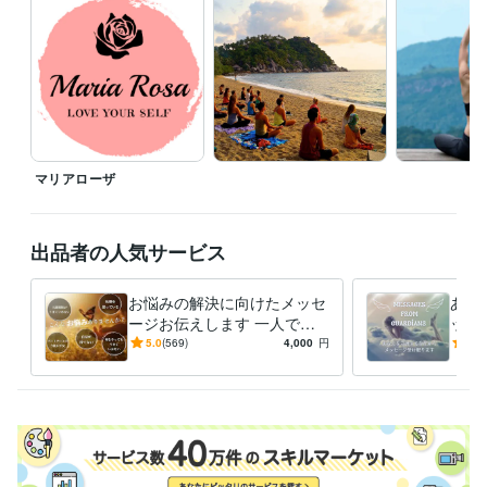
経験職種
クリエイター / ライター・編集
経験年数 : 15年
クリエイター / 翻訳家・通訳
経験年数 : 15年
クリエイター / 音楽家・作曲家・作詞家
経験年数 : 10年
メディア・出版・広告 / 記者・ジャーナリスト
経験年数 : 15年
メディア・出版・広告 / 編集・エディター・デスク・校正
経験年数 :
15年
マリアローザ
資格・検定
全米ヨガアライアンスRYT200
取得年 : 2019年
アロマコーディネーター
取得年 : 2019年
出品者の人気サービス
認定レイキティーチャー
取得年 : 2018年
その他ツール
お悩みの解決に向けたメッセ
あな
チャネリング:6年
ージお伝えします 一人で悩
レイキヒーリング:6年
ッセ
むのは終わりにしませんか？
やマ
過去生リーディング・ヒーリング:6年
ヒプノセラピー:6年
5.0
(569)
4,000
円
5.0
心を込めてサポートします！
を知
クリスタル＆パワーストーン鑑定・ヒーリング:5年
数秘術:5年
う
四柱推命:5年
九星気学:5年
得意分野
占い
チャネリングとリーディング
スピリチュアル
悩み相談・カウンセリング
遠隔レイキヒーリング