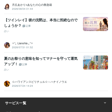
月丘あかり⭐︎あなたの心の救急箱
2026/08/04 01:44
【ツインレイ】彼の沈黙は、本当に拒絶なので
しょうか？
記事
占い
✧°｡ Lianshia ｡°✧
2026/07/31 01:52
夏のお祭りの意味を知ってマナーを守って運気
アップ！
記事
占い
☆ハワイアンスピリチュル☆～ハナイノウエ
2026/07/24 14:24