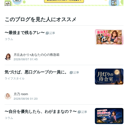
ヒーリング
語学力
このブログを見た人にオススメ
英語
ビジネスレベル
〜最後まで残るアレ〜
記事
コラム
月丘あかり⭐︎あなたの心の救急箱
2026/08/07 01:45
気づけば、悪口グループの一員に。
記事
ライフスタイル
月乃 room
2026/08/06 01:20
〜自分を優先したら、わがままなの？〜
記事
コラム