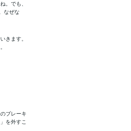
よね。でも、
。なぜな

ていきます。
ん。
めのブレーキ
ク」を外すこ