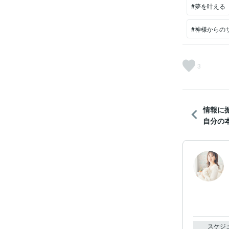
#夢を叶える
#神様からの
3
情報に
自分の本
スケジ