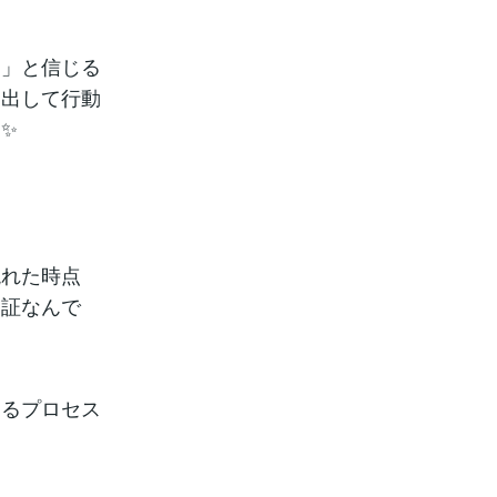
る」と信じる
を出して行動
✨
現れた時点
る証なんで
けるプロセス
