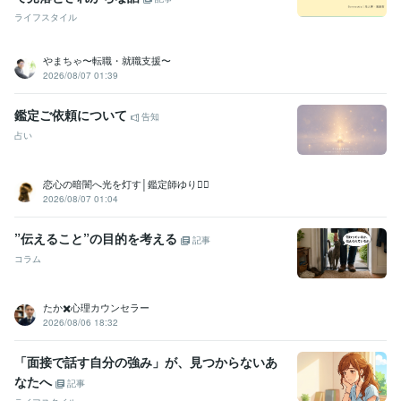
ライフスタイル
やまちゃ〜転職・就職支援〜
2026/08/07 01:39
鑑定ご依頼について
告知
占い
恋心の暗闇へ光を灯す│鑑定師ゆり❁⃘
2026/08/07 01:04
”伝えること”の目的を考える
記事
コラム
たか✖️心理カウンセラー
2026/08/06 18:32
「面接で話す自分の強み」が、見つからないあ
なたへ
記事