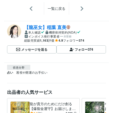
一覧に戻る
【龍巫女】稲葉 直美
本人確認
機密保持契約(NDA)
インボイス発行事業者
未登録
総販売実績
1,163
評価
4.9
フォロワー
374
メッセージを送る
フォロー
374
得意分野
占い
透視や開運のお手伝い
出品者の人気サービス
龍が貴方のためにだけ創る
今貴
【爆裂金運守】お届けします
お届
5.0
(71)
9,000
円
4.9