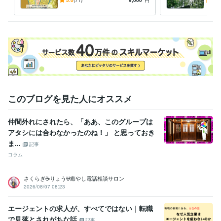
龍からの金運エネルギー受け
ラブ
取る勇気はありますか？
お受
このブログを見た人にオススメ
仲間外れにされたら、「ああ、このグループは
アタシには合わなかったのね！」 と思っておき
ま...
記事
コラム
さくらぎ☕りょう⛎癒やし電話相談サロン
2026/08/07 08:23
エージェントの求人が、すべてではない｜転職
で見落とされがちな話
記事