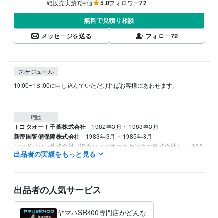
総販売実績
7
評価
5.0
フォロワー
72
無料で見積り相談
メッセージを送る
フォロー
72
スケジュール
10:00~1８:00に申し込んでいただければお客様にあわせます。

職歴
トヨタオート千葉株式会社
1982年3月 ~ 1983年3月
新帝国警備保障株式会社
1983年3月 ~ 1985年8月
レッドバロン株式会社（旧ヤハマハオートセンター株式会社）
1985
出品者の実績をもっと見る
年8月 ~ 1995年8月
資格・検定
ジーゼル2級自動車整備士
取得年 : 1983年
出品者の人気サービス
ガソリン2級自動車整備士
取得年 : 1983年
普通自動車運転免許
取得年 : 1981年
ヤマハSR400専門店がどんな
普通自動二輪免許
取得年 : 1982年