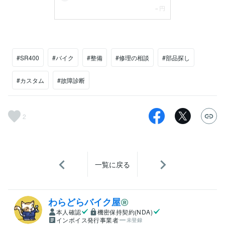
#SR400
#バイク
#整備
#修理の相談
#部品探し
#カスタム
#故障診断
2
一覧に戻る
わらどらバイク屋
本人確認
機密保持契約(NDA)
インボイス発行事業者
未登録