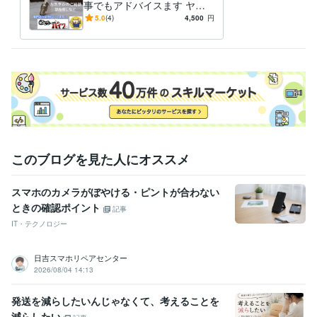
事でもアドバイスます ヤマ
中型自動車第一種運転免許
取得年 : 1980年
ハSR400専門店が全面アドバ
5.0
(4)
4,500
円
二級自動車整備士（ガソリン・ジーゼル・シャシ・二輪）
取得年 : 1
イス
981年
ガス溶接技能者
取得年 : 1980年
有機溶剤作業主任者
取得年 : 1980年
得意分野
学習指導・資格・キャリア相談
オートバイの整備
学歴
関東工業専門学校
1980年3月 ~ 1982年2月
このブログを見た人にオススメ
スマホのカメラがぼやける・ピントが合わない
ときの確認ポイント
記事
IT・テクノロジー
日吉スマホリペアセンター
2026/08/04 14:13
発送を減らしたいんじゃなくて、考えることを
減らしたい