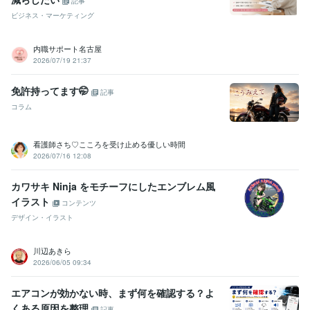
記事
ビジネス・マーケティング
内職サポート名古屋
2026/07/19 21:37
免許持ってます🤭
記事
コラム
看護師さち♡こころを受け止める優しい時間
2026/07/16 12:08
カワサキ Ninja をモチーフにしたエンブレム風
イラスト
コンテンツ
デザイン・イラスト
川辺あきら
2026/06/05 09:34
エアコンが効かない時、まず何を確認する？よ
くある原因を整理
記事