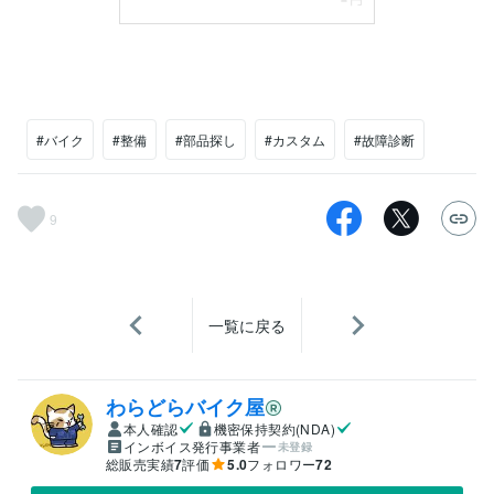
#バイク
#整備
#部品探し
#カスタム
#故障診断
9
一覧に戻る
わらどらバイク屋
本人確認
機密保持契約(NDA)
インボイス発行事業者
未登録
総販売実績
7
評価
5.0
フォロワー
72