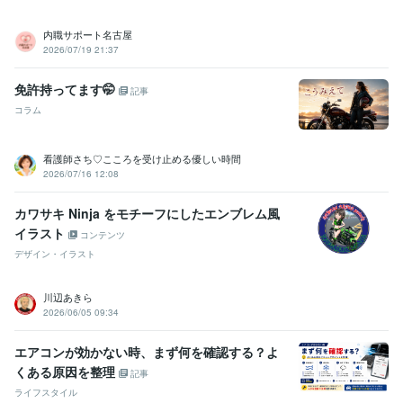
内職サポート名古屋
2026/07/19 21:37
免許持ってます🤭
記事
コラム
看護師さち♡こころを受け止める優しい時間
2026/07/16 12:08
カワサキ Ninja をモチーフにしたエンブレム風
イラスト
コンテンツ
デザイン・イラスト
川辺あきら
2026/06/05 09:34
エアコンが効かない時、まず何を確認する？よ
くある原因を整理
記事
ライフスタイル