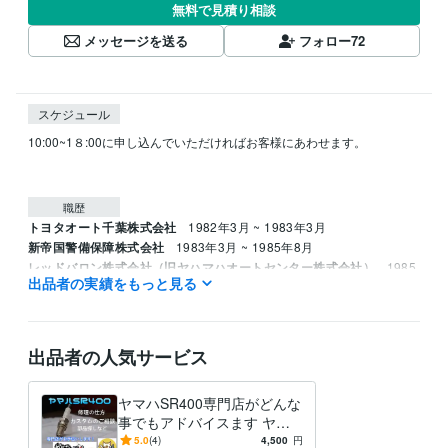
無料で見積り相談
メッセージを送る
フォロー
72
スケジュール
10:00~1８:00に申し込んでいただければお客様にあわせます。

職歴
トヨタオート千葉株式会社
1982年3月 ~ 1983年3月
新帝国警備保障株式会社
1983年3月 ~ 1985年8月
レッドバロン株式会社（旧ヤハマハオートセンター株式会社）
1985
出品者の実績をもっと見る
年8月 ~ 1995年8月
資格・検定
ジーゼル2級自動車整備士
取得年 : 1983年
出品者の人気サービス
ガソリン2級自動車整備士
取得年 : 1983年
普通自動車運転免許
取得年 : 1981年
ヤマハSR400専門店がどんな
普通自動二輪免許
取得年 : 1982年
事でもアドバイスます ヤマ
中型自動車第一種運転免許
取得年 : 1980年
ハSR400専門店が全面アドバ
5.0
(4)
4,500
円
二級自動車整備士（ガソリン・ジーゼル・シャシ・二輪）
取得年 : 1