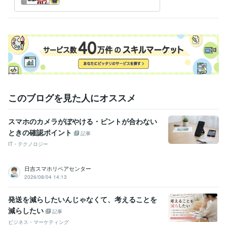
イス
981年
ガス溶接技能者
取得年 : 1980年
有機溶剤作業主任者
取得年 : 1980年
得意分野
学習指導・資格・キャリア相談
オートバイの整備
学歴
関東工業専門学校
1980年3月 ~ 1982年2月
このブログを見た人にオススメ
スマホのカメラがぼやける・ピントが合わない
ときの確認ポイント
記事
IT・テクノロジー
日吉スマホリペアセンター
2026/08/04 14:13
発送を減らしたいんじゃなくて、考えることを
減らしたい
記事
ビジネス・マーケティング