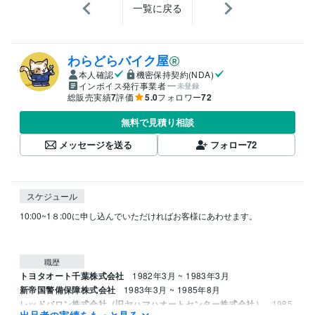
一覧に戻る
わらどらバイク屋
本人確認
機密保持契約(NDA)
インボイス発行事業者
未登録
総販売実績
7
評価
5.0
フォロワー
72
無料で見積り相談
メッセージを送る
フォロー
72
スケジュール
10:00~1８:00に申し込んでいただければお客様にあわせます。

職歴
トヨタオート千葉株式会社
1982年3月 ~ 1983年3月
新帝国警備保障株式会社
1983年3月 ~ 1985年8月
レッドバロン株式会社（旧ヤハマハオートセンター株式会社）
1985
出品者の実績をもっと見る