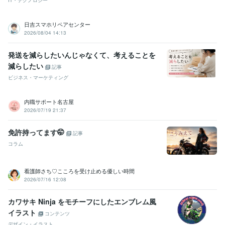
IT・テクノロジー
日吉スマホリペアセンター
2026/08/04 14:13
発送を減らしたいんじゃなくて、考えることを
減らしたい
記事
ビジネス・マーケティング
内職サポート名古屋
2026/07/19 21:37
免許持ってます🤭
記事
コラム
看護師さち♡こころを受け止める優しい時間
2026/07/16 12:08
カワサキ Ninja をモチーフにしたエンブレム風
イラスト
コンテンツ
デザイン・イラスト