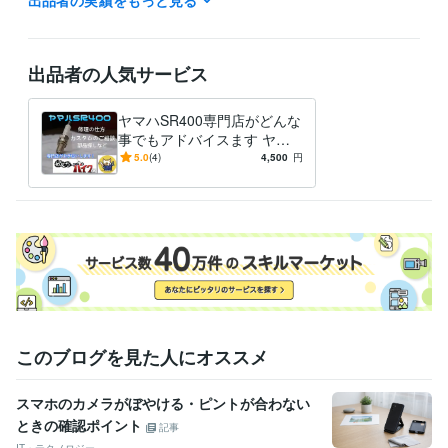
年8月 ~ 1995年8月
資格・検定
ジーゼル2級自動車整備士
取得年 : 1983年
出品者の人気サービス
ガソリン2級自動車整備士
取得年 : 1983年
普通自動車運転免許
取得年 : 1981年
ヤマハSR400専門店がどんな
普通自動二輪免許
取得年 : 1982年
事でもアドバイスます ヤマ
中型自動車第一種運転免許
取得年 : 1980年
ハSR400専門店が全面アドバ
5.0
(4)
4,500
円
二級自動車整備士（ガソリン・ジーゼル・シャシ・二輪）
取得年 : 1
イス
981年
ガス溶接技能者
取得年 : 1980年
有機溶剤作業主任者
取得年 : 1980年
得意分野
学習指導・資格・キャリア相談
オートバイの整備
学歴
関東工業専門学校
1980年3月 ~ 1982年2月
このブログを見た人にオススメ
スマホのカメラがぼやける・ピントが合わない
ときの確認ポイント
記事