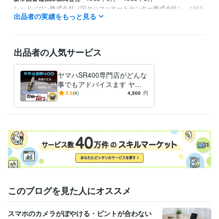
レッドバロン株式会社（旧ヤハマハオートセンター株式会社）
1985
出品者の実績をもっと見る
年8月 ~ 1995年8月
資格・検定
ジーゼル2級自動車整備士
取得年 : 1983年
出品者の人気サービス
ガソリン2級自動車整備士
取得年 : 1983年
普通自動車運転免許
取得年 : 1981年
ヤマハSR400専門店がどんな
普通自動二輪免許
取得年 : 1982年
事でもアドバイスます ヤマ
中型自動車第一種運転免許
取得年 : 1980年
ハSR400専門店が全面アドバ
5.0
(4)
4,500
円
二級自動車整備士（ガソリン・ジーゼル・シャシ・二輪）
取得年 : 1
イス
981年
ガス溶接技能者
取得年 : 1980年
有機溶剤作業主任者
取得年 : 1980年
得意分野
学習指導・資格・キャリア相談
オートバイの整備
学歴
関東工業専門学校
1980年3月 ~ 1982年2月
このブログを見た人にオススメ
スマホのカメラがぼやける・ピントが合わない