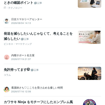
ときの確認ポイント
記事
IT・テクノロジー
日吉スマホリペアセンター
2026/08/04 14:13
発送を減らしたいんじゃなくて、考えることを
減らしたい
記事
ビジネス・マーケティング
内職サポート名古屋
2026/07/19 21:37
免許持ってます🤭
記事
コラム
看護師さち♡こころを受け止める優しい時間
2026/07/16 12:08
カワサキ Ninja をモチーフにしたエンブレム風