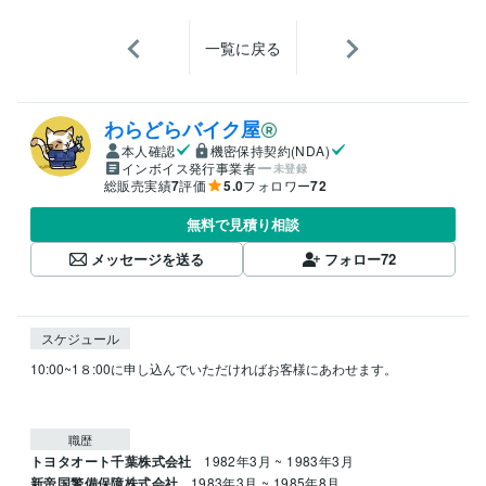
一覧に戻る
わらどらバイク屋
本人確認
機密保持契約(NDA)
インボイス発行事業者
未登録
総販売実績
7
評価
5.0
フォロワー
72
無料で見積り相談
メッセージを送る
フォロー
72
スケジュール
10:00~1８:00に申し込んでいただければお客様にあわせます。

職歴
トヨタオート千葉株式会社
1982年3月 ~ 1983年3月
新帝国警備保障株式会社
1983年3月 ~ 1985年8月