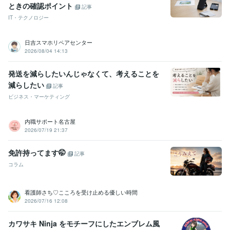
ときの確認ポイント
記事
IT・テクノロジー
日吉スマホリペアセンター
2026/08/04 14:13
発送を減らしたいんじゃなくて、考えることを
減らしたい
記事
ビジネス・マーケティング
内職サポート名古屋
2026/07/19 21:37
免許持ってます🤭
記事
コラム
看護師さち♡こころを受け止める優しい時間
2026/07/16 12:08
カワサキ Ninja をモチーフにしたエンブレム風