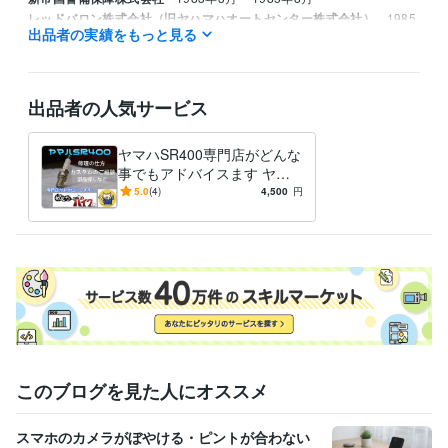
レッドバロン株式会社（旧ヤハマハオートセンター株式会社）
1985
出品者の実績をもっと見る
年8月 ~ 1995年8月
資格・検定
ジーゼル2級自動車整備士
取得年 : 1983年
出品者の人気サービス
ガソリン2級自動車整備士
取得年 : 1983年
普通自動車運転免許
取得年 : 1981年
ヤマハSR400専門店がどんな
普通自動二輪免許
取得年 : 1982年
事でもアドバイスます ヤマ
中型自動車第一種運転免許
取得年 : 1980年
ハSR400専門店が全面アドバ
5.0
(4)
4,500
円
二級自動車整備士（ガソリン・ジーゼル・シャシ・二輪）
取得年 : 1
イス
981年
ガス溶接技能者
取得年 : 1980年
有機溶剤作業主任者
取得年 : 1980年
得意分野
学習指導・資格・キャリア相談
オートバイの整備
学歴
関東工業専門学校
1980年3月 ~ 1982年2月
このブログを見た人にオススメ
スマホのカメラがぼやける・ピントが合わない