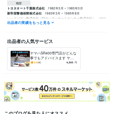
職歴
トヨタオート千葉株式会社
1982年3月 ~ 1983年3月
新帝国警備保障株式会社
1983年3月 ~ 1985年8月
レッドバロン株式会社（旧ヤハマハオートセンター株式会社）
1985
出品者の実績をもっと見る
年8月 ~ 1995年8月
資格・検定
ジーゼル2級自動車整備士
取得年 : 1983年
出品者の人気サービス
ガソリン2級自動車整備士
取得年 : 1983年
普通自動車運転免許
取得年 : 1981年
ヤマハSR400専門店がどんな
普通自動二輪免許
取得年 : 1982年
事でもアドバイスます ヤマ
中型自動車第一種運転免許
取得年 : 1980年
ハSR400専門店が全面アドバ
5.0
(4)
4,500
円
二級自動車整備士（ガソリン・ジーゼル・シャシ・二輪）
取得年 : 1
イス
981年
ガス溶接技能者
取得年 : 1980年
有機溶剤作業主任者
取得年 : 1980年
得意分野
学習指導・資格・キャリア相談
オートバイの整備
学歴
関東工業専門学校
1980年3月 ~ 1982年2月
このブログを見た人にオススメ