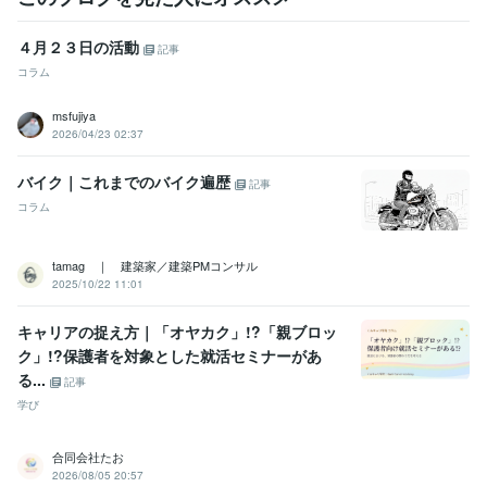
４月２３日の活動
記事
コラム
msfujiya
2026/04/23 02:37
バイク｜これまでのバイク遍歴
記事
コラム
tamag ｜ 建築家／建築PMコンサル
2025/10/22 11:01
キャリアの捉え方｜「オヤカク」!?「親ブロッ
ク」!?保護者を対象とした就活セミナーがあ
る...
記事
学び
合同会社たお
2026/08/05 20:57