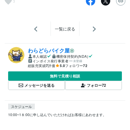
3
一覧に戻る
わらどらバイク屋
本人確認
機密保持契約(NDA)
インボイス発行事業者
未登録
総販売実績
7
評価
5.0
フォロワー
72
無料で見積り相談
メッセージを送る
フォロー
72
スケジュール
10:00~1８:00に申し込んでいただければお客様にあわせます。
