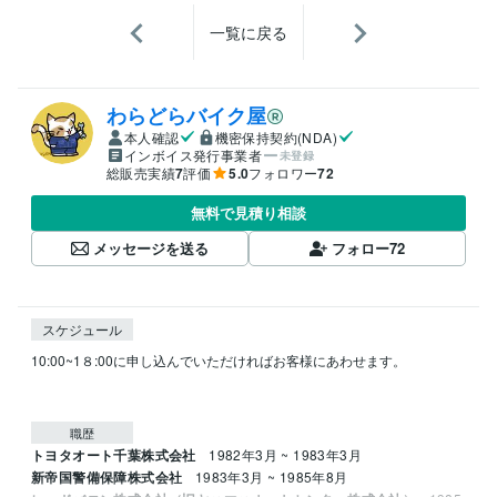
一覧に戻る
わらどらバイク屋
本人確認
機密保持契約(NDA)
インボイス発行事業者
未登録
総販売実績
7
評価
5.0
フォロワー
72
無料で見積り相談
メッセージを送る
フォロー
72
スケジュール
10:00~1８:00に申し込んでいただければお客様にあわせます。

職歴
トヨタオート千葉株式会社
1982年3月 ~ 1983年3月
新帝国警備保障株式会社
1983年3月 ~ 1985年8月