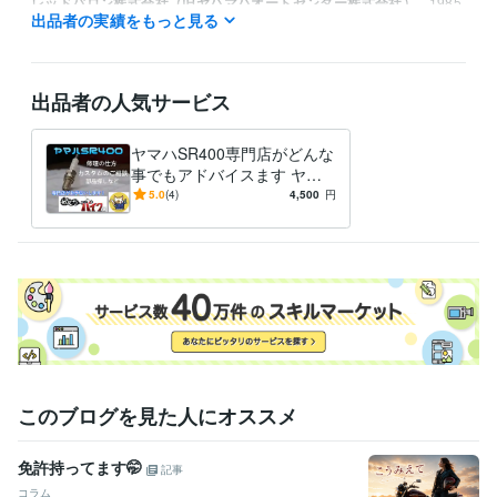
レッドバロン株式会社（旧ヤハマハオートセンター株式会社）
1985
出品者の実績をもっと見る
年8月 ~ 1995年8月
資格・検定
ジーゼル2級自動車整備士
取得年 : 1983年
出品者の人気サービス
ガソリン2級自動車整備士
取得年 : 1983年
普通自動車運転免許
取得年 : 1981年
ヤマハSR400専門店がどんな
普通自動二輪免許
取得年 : 1982年
事でもアドバイスます ヤマ
中型自動車第一種運転免許
取得年 : 1980年
ハSR400専門店が全面アドバ
5.0
(4)
4,500
円
二級自動車整備士（ガソリン・ジーゼル・シャシ・二輪）
取得年 : 1
イス
981年
ガス溶接技能者
取得年 : 1980年
有機溶剤作業主任者
取得年 : 1980年
得意分野
学習指導・資格・キャリア相談
オートバイの整備
学歴
関東工業専門学校
1980年3月 ~ 1982年2月
このブログを見た人にオススメ
免許持ってます🤭
記事
コラム