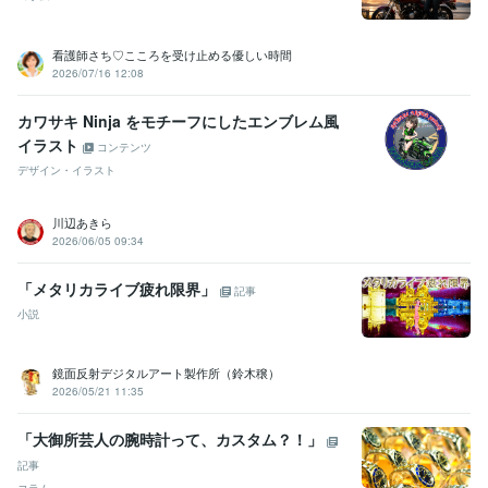
看護師さち♡こころを受け止める優しい時間
2026/07/16 12:08
カワサキ Ninja をモチーフにしたエンブレム風
イラスト
コンテンツ
デザイン・イラスト
川辺あきら
2026/06/05 09:34
「メタリカライブ疲れ限界」
記事
小説
鏡面反射デジタルアート製作所（鈴木穣）
2026/05/21 11:35
「大御所芸人の腕時計って、カスタム？！」
記事