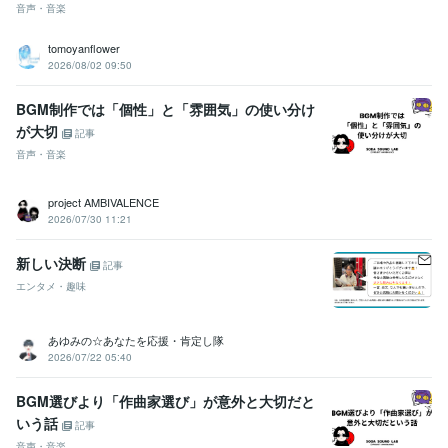
音声・音楽
tomoyanflower
2026/08/02 09:50
BGM制作では「個性」と「雰囲気」の使い分け
が大切
記事
音声・音楽
project AMBIVALENCE
2026/07/30 11:21
新しい決断
記事
エンタメ・趣味
あゆみの☆あなたを応援・肯定し隊
2026/07/22 05:40
BGM選びより「作曲家選び」が意外と大切だと
いう話
記事
音声・音楽