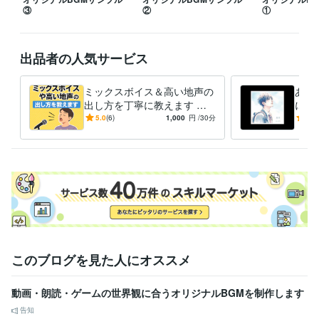
得意分野
③
②
①
音楽制作・ナレーション
BGM制作
音楽
音楽制作・ナレーション
作詞・作曲
出品者の人気サービス
学歴
専門学校 東京ビジュアルアーツ
2004年3月 ~ 2006年2月
ミックスボイス＆高い地声の
あな
出し方を丁寧に教えます あ
にし
なたの歌声をブラッシュアッ
シン
5.0
(6)
1,000
円
/30分
5.0
プ！
作し
このブログを見た人にオススメ
動画・朗読・ゲームの世界観に合うオリジナルBGMを制作します
告知