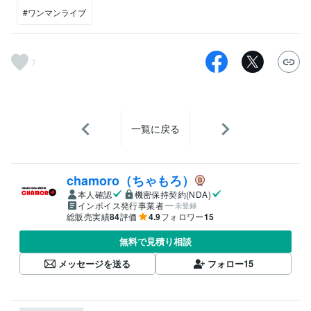
#ワンマンライブ
7
一覧に戻る
chamoro（ちゃもろ）
本人確認
機密保持契約(NDA)
インボイス発行事業者
未登録
総販売実績
84
評価
4.9
フォロワー
15
無料で見積り相談
メッセージを送る
フォロー
15