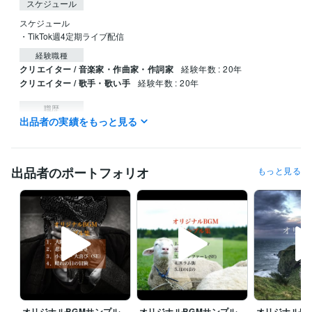
スケジュール
スケジュール

・TikTok週4定期ライブ配信
経験職種
クリエイター / 音楽家・作曲家・作詞家
経験年数 : 20年
クリエイター / 歌手・歌い手
経験年数 : 20年
職歴
出品者の実績をもっと見る
株式会社ＢＩＮＧＯ
2024年2月 ~ 現在
受賞歴
CokeStreetMusic 全国1位
出品者のポートフォリオ
もっと見る
資格・検定
その他情報処理技術者試験
取得年 : 2002年
プログラミング言語・フレームワーク
C#:0年
COBOL:2年
VBA:2年
ビジネス・クリエイティブツール
Pro Tools:2年
FL Studio:15年
PowerDirector:1年
Adobe Illustrator:2年
UiPath:2年
オリジナルBGMサンプル
オリジナルBGMサンプル
オリジナルB