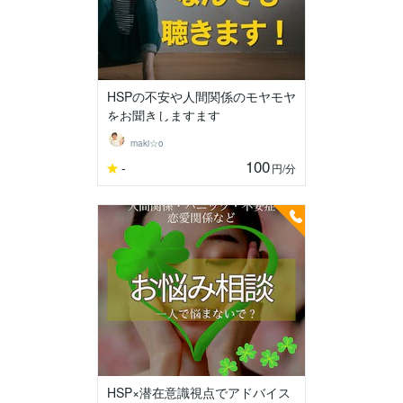
HSPの不安や人間関係のモヤモヤ
をお聞きしますます
maki☆o
100
-
円
/分
HSP×潜在意識視点でアドバイス