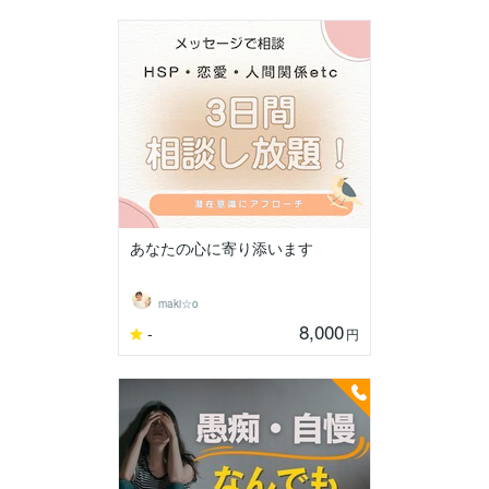
あなたの心に寄り添います
maki☆o
8,000
-
円