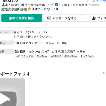
本人確認
機密保持契約(NDA)
インボイス発行事業者
未登録
0
0.0
18
総販売実績
評価
フォロワー
メッセージを送る
フォ
無料で見積り相談
ュール
在宅ワーク(フリーランス)

お声掛けを頂けると幸いです。
上級心理カウンセラー
取得年 : 2020年
検定
悩み相談・カウンセリング
心理学/潜在意識/引き寄せ
分野
スピリチュアル
恋の悩み
人間関係
家庭の悩み
お金の悩み
のポートフォリオ
も