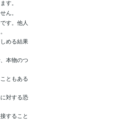
ります。
ません。
事です。他人
う。
苦しめる結果
で、本物のつ
ることもある
価に対する恐
く接すること