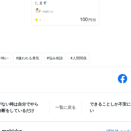
します
maki☆o
100
-
円
/分
が怖い
#嫌われる勇気
#悩み相談
#人間関係
がない時は自分でやら
できることしか不安に
一覧に戻る
決断をしているだけ
い
maki☆o
プロフィール