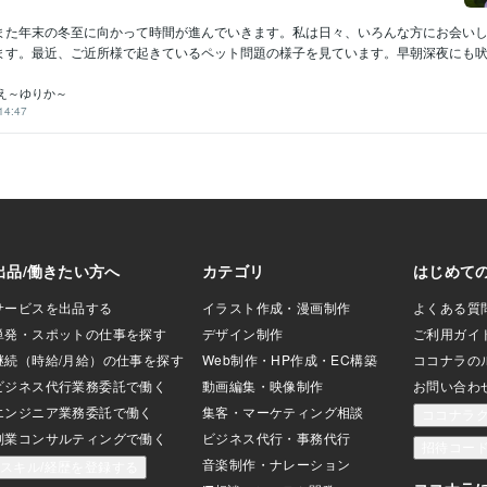
また年末の冬至に向かって時間が進んでいきます。私は日々、いろんな方にお会い
ます。最近、ご近所様で起きているペット問題の様子を見ています。早朝深夜にも吠え
え～ゆりか～
14:47