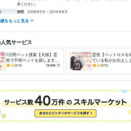
承ください。
病院
2008年3月 ~ 2016年8月
歴
実績をもっと見る
占い
アニマル・コミュニケーション（霊視）
ヒーリングのサポー
分野
ペット、ペットロス、
動物
犬の気持ち 猫の気持
ヒーリング
リラ
祈り
健康
癒し
相談
占い
産土神社鑑定【運気アップのお手伝い】
の人気サービス
神社
経営
ビジネス
起業
社長
産土神社
鎮守神社
産土信仰
1日間ペット捜索【犬猫】霊
霊視【ペットロスを
視で不明ペットを探します
ている私がお伝えしま
【全国対応】不明ペット/猫
ットを亡くした/ペッ
4.8
(219)
15,000
円
4.8
(275)
捜索/犬捜索/ペット探偵に協
寄り添アドバイス/ペ
力！
家族