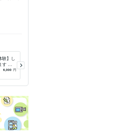
ト
ックス
祈祷
開運
後押し
体験】し
人もペットもストレスMax！
す ペ
寝てる間に送ります ヒーリ
トロス/
ングサポートで癒し、感じた
6,000
円
5.0
(26)
3,000
円
ットは
事をアドバイスします。