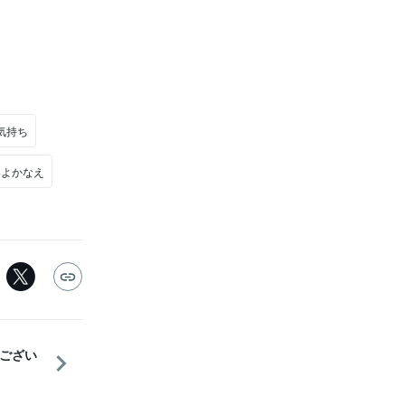
気持ち
いよかなえ
ござい