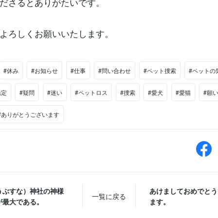
ださるとありがたいです。
よろしくお願いいたします。
#休み
#お知らせ
#仕事
#問い合わせ
#ペット捜索
#ペットの
鑑定
#疑問
#迷い
#ペットロス
#捜索
#愛犬
#愛猫
#願
#ありがとうございます
うぶすな）神社の神様
あけましておめでとう
一覧に戻る
が最大である。
ます。