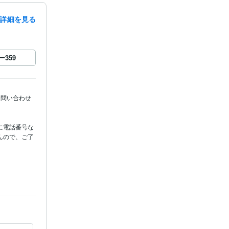
詳細を見る
ー
359
お問い合わせ
に電話番号な
んので、ご了
ト
ックス
祈祷
開運
後押し