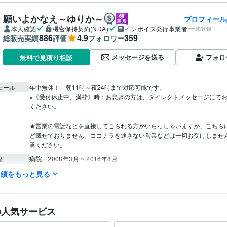
願いよかなえ～ゆりか～
プロフィール
本人確認
機密保持契約(NDA)
インボイス発行事業者
未登録
886
4.9
359
総販売実績
評価
フォロワー
メッセージを送る
フォロ
無料で見積り相談
ュール
年中無休！　朝11時～夜24時まで対応可能です。

※《受付休止中、満枠》時：お急ぎの方は、ダイレクトメッセージにて
ください。

★営業の電話などを直接してこられる方がいらっしゃいますが、こちら
ど載せておりません。ココナラを通さない営業などは一切お受けしませ
承ください。
病院
2008年3月 ~ 2016年8月
歴
実績をもっと見る
占い
アニマル・コミュニケーション（霊視）
ヒーリングのサポー
分野
ペット、ペットロス、
動物
犬の気持ち 猫の気持
ヒーリング
リラ
祈り
健康
癒し
相談
占い
産土神社鑑定【運気アップのお手伝い】
の人気サービス
神社
経営
ビジネス
起業
社長
産土神社
鎮守神社
産土信仰