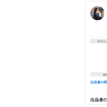
スケジ
職
出品者の
得意
出品者