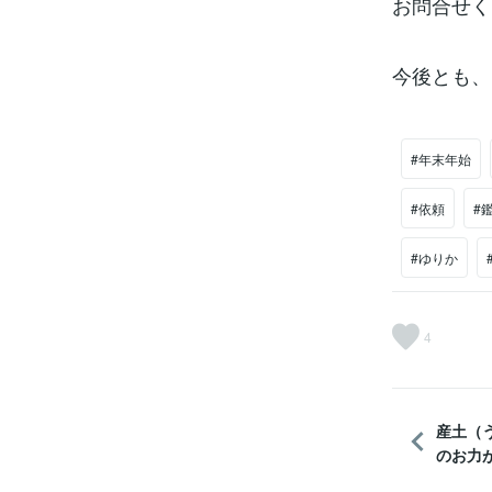
お問合せく
今後とも、
#年末年始
#依頼
#
#ゆりか
4
産土（
のお力