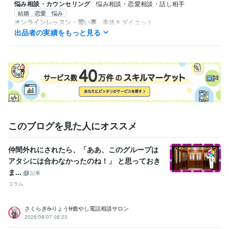
悩み相談・カウンセリング
悩み相談・恋愛相談・話し相手
結婚 恋愛 悩み
オンラインレッスン・習い事
毒抜きダイエット
出品者の実績をもっと見る
健康・ダイエット
語学力
英語
日常会話レベル
このブログを見た人にオススメ
仲間外れにされたら、「ああ、このグループは
アタシには合わなかったのね！」 と思っておき
ま...
記事
コラム
さくらぎ☕りょう⛎癒やし電話相談サロン
2026/08/07 08:23