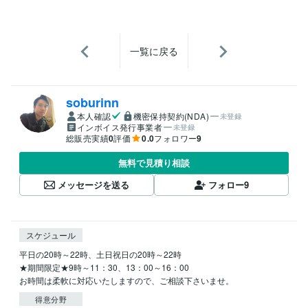
一覧に戻る
soburinn
本人確認
機密保持契約(NDA)
未登録
インボイス発行事業者
未登録
総販売実績
0
評価
0.0
フォロワー
9
無料で見積り相談
メッセージを送る
フォロー
9
スケジュール
平日の20時～22時、土日祝日の20時～22時

★期間限定★9時～11：30、13：00～16：00

お時間は柔軟に対応いたしますので、ご相談下さいませ。
得意分野