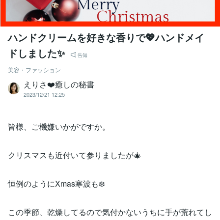
ハンドクリームを好きな香りで💖ハンドメイ
ドしました✨
告知
美容・ファッション
えりさ❤️癒しの秘書
2023/12/21 12:25
皆様、ご機嫌いかがですか。
クリスマスも近付いて参りましたが🎄
恒例のようにXmas寒波も❄️
この季節、乾燥してるので気付かないうちに手が荒れてし