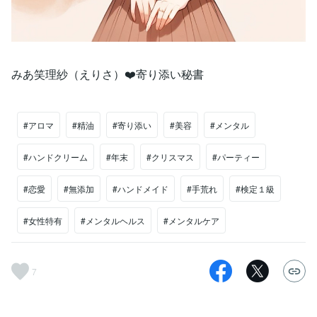
みあ笑理紗（えりさ）❤️寄り添い秘書
#アロマ
#精油
#寄り添い
#美容
#メンタル
#ハンドクリーム
#年末
#クリスマス
#パーティー
#恋愛
#無添加
#ハンドメイド
#手荒れ
#検定１級
#女性特有
#メンタルヘルス
#メンタルケア
7