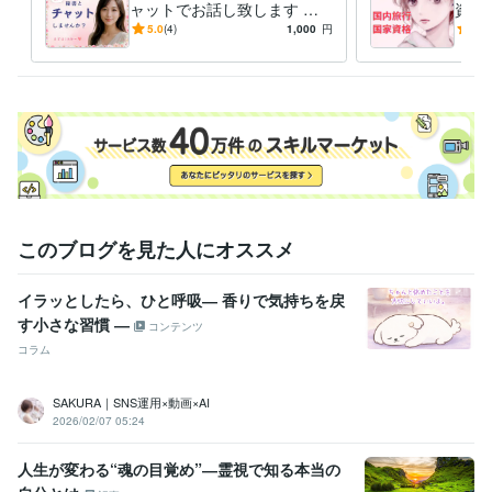
ャットでお話し致します 社
資格
ライフスタイル・その他 / 公務員
経験年数 : 2年
長秘書と☪️トークルームでチ
内旅
5.0
(4)
1,000
円
5.0
ライフスタイル・その他 / その他
経験年数 : 20年
ャット15分チャットしましょ
旅行
う
策で
職歴
某一部上場株式会社
2024年1月 ~ 現在
一部上場企業 企業受付
2019年12月 ~ 2023年9月
某一部上場企業
2018年3月 ~ 2019年11月
中央省庁
2016年3月 ~ 2018年2月
受賞歴
アロマテラピー講師☪️
着物クィーンコンテスト　出場　☆*:.｡✳️
ココ
このブログを見た人にオススメ
ナラ電話相談出品仲間入りさせて頂きました☆*:.｡ ✴️
ココナラレギュ
ラーランクマークが付きました☆*:.｡.R
ココナラ　プラチナランク！
感謝をブログでお伝え☆*:.｡✨
イラッとしたら、ひと呼吸― 香りで気持ちを戻
す小さな習慣 ―
コンテンツ
資格・検定
コラム
秘書技能検定2級
取得年 : 1998年
損害保険募集人
取得年 : 1999年
アロマテラピー検定1級
取得年 : 2008年
SAKURA｜SNS運用×動画×AI
国内旅行業務取扱管理者
取得年 : 2020年
2026/02/07 05:24
実用英語技能検定2級
取得年 : 2020年
人生が変わる“魂の目覚め”―霊視で知る本当の
プログラミング言語・フレームワーク