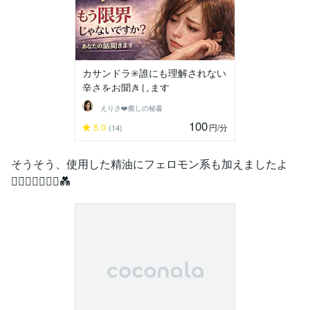
カサンドラ✳️誰にも理解されない
辛さをお聞きします
えりさ❤️癒しの秘書
100
5.0
円
/分
(14)
そうそう、使用した精油にフェロモン系も加えましたよ
👩‍❤️‍👩👩‍❤️‍💋‍👩💑