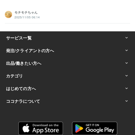
hsp
メンタル
毒親
悩み相談・カウンセリング
☆封印解いて話して楽に
話し相手
秘密
愚痴
ロールプレイ
hsp
悩み
トラウマ
モチモチちゃん
電話相談
雑談
秘書
2025/11/05 06:14
学歴
最終学歴 香港大学
2001年3月 ~ 2002年3月
語学力
英語
日常会話レベル