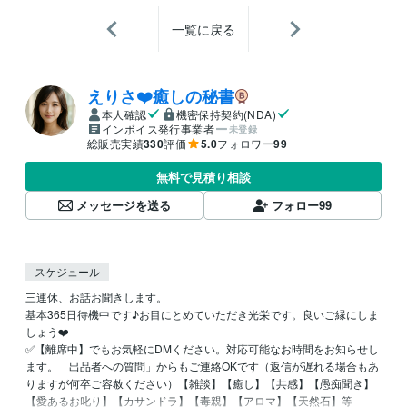
一覧に戻る
えりさ❤️癒しの秘書
本人確認
機密保持契約(NDA)
インボイス発行事業者
未登録
総販売実績
330
評価
5.0
フォロワー
99
無料で見積り相談
メッセージを送る
フォロー
99
スケジュール
三連休、お話お聞きします。

基本365日待機中です♪お目にとめていただき光栄です。良いご縁にしま
しょう❤️

✅【離席中】でもお気軽にDMください。対応可能なお時間をお知らせし
ます。「出品者への質問」からもご連絡OKです（返信が遅れる場合もあ
りますが何卒ご容赦ください）【雑談】【癒し】【共感】【愚痴聞き】
【愛あるお叱り】【カサンドラ】【毒親】【アロマ】【天然石】等
