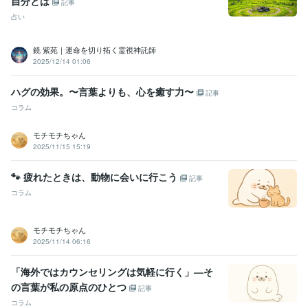
自分とは
記事
HTML:0年
占い
ビジネス・クリエイティブツール
PowerPoint:3年
Excel:2年
Keynote:10年
Numbers:10年
Pages:10年
鏡 紫苑｜運命を切り拓く霊視神託師
2025/12/14 01:06
その他ツール
【ウイット力】どんな話題でも何か返す機知力✨日本一:99年
ハグの効果。〜言葉よりも、心を癒す力〜
記事
【ウイット力】どんな話題もジョークを返せる✨日本一:99年
コラム
【ノリ】リズム聞こえたら踊ってる（バレずもあり）✨:99年
【おもてなし】清潔感で相手に不快感を与えない✳️:99年
モチモチちゃん
【挨拶瞬発力】誰よりも先にマッハで挨拶✨:99年
2025/11/15 15:19
【記憶力】一度会ったら御顔を忘れない☪️:99年
【記憶力】会話の内容、登場人物キャラ忘れない☪️:99年
🐾 疲れたときは、動物に会いに行こう
【日本語バイリンガル】標準語と関西弁、完璧☪️:99年
記事
【関西弁使い分け】大阪弁でも舌巻く方も話せる力☪️:99年
コラム
【訛った英語話せる】シングリッシュで会話できる☪️:99年
モチモチちゃん
得意分野
2025/11/14 06:16
悩み相談・カウンセリング
傾聴力と雑談、愚痴、女性の友達として
カサンドラ、毒親呪縛から救いたい。
☆HSPエンパス敏感過ぎて毎
「海外ではカウンセリングは気軽に行く」—そ
日が生き辛い
☆関西弁でボケとつっこみ教えます
本音でお話しして
の言葉が私の原点のひとつ
自己肯定感を上げましょう
愛あるお叱り致します。
記事
話し相手
愚痴聞き
悩み相談
かサンドラ
秘書
関西弁
恋愛
コラム