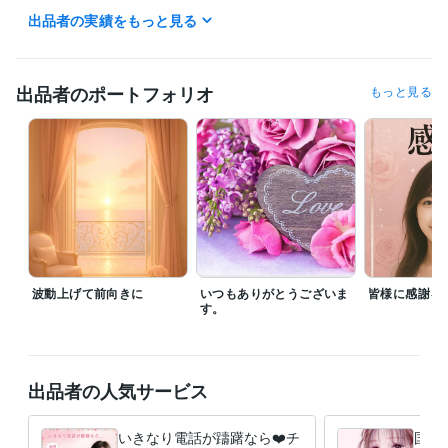
⭐️標準語・関西弁どちらでもOK！敬語・タメ口、秘書口調のビジネスモ
出品者の実績をもっと見る
ードも対応可。

私のことは「えりさ」など、お好きに呼んでください♪

✳️人は誰でも幸せになるために生まれてきています。私はあなたの味
方！否定ゼロ、全部受け止めます。

出品者のポートフォリオ
もっと見る
秘密厳守（マイナンバー検定2級・ビジネス著作権検定初級取得）秘密保
持契約も締結済です✨

✳️その他ご質問等ございましたらお気軽にメッセージにてどうぞ

✴️私自身の経験からお話しすることも可能です。ご要望あればご遠慮な
くどうぞ

誠心誠意、愛と真心込めてココナラにてあ少しでもなたのお力になれた
ら幸いです✨❤️✨

【アプリ通話】

最近、頻難にアプリの通話状況が大変悪く非常に困っております。

急に途切れたりあまりにも聞こえが悪い際は再度かけ直し対応も致しま
波動上げて前向きに
いつもありがとうございま
皆様に感謝を
す。

す。
購入者様にご負担がない様に電話ではなく基本アプリ対応ですのでご安
心ください(^^)

出品者の人気サービス
経験職種
事務・ビジネスサポート / 秘書
経験年数 : 10年
いきなり電話が躊躇なら❤️チ
国内
ライフスタイル・その他 / 講師・インストラクター