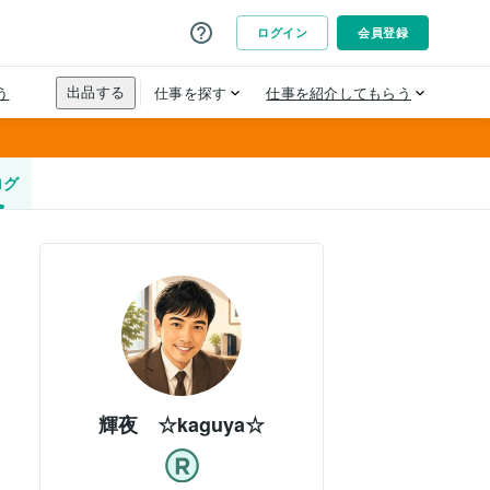
ログ
輝夜 ☆kaguya☆