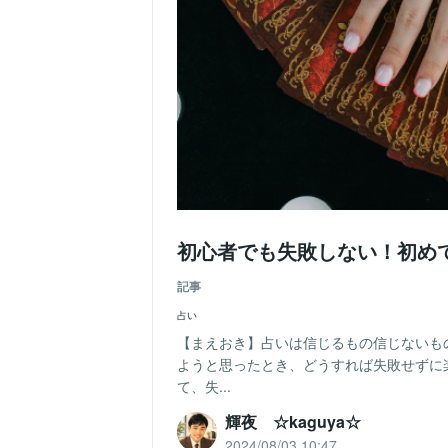
初心者でも失敗しない！初め
記事
占い
【まえおき】占いは信じるもの信じないも
ようと思ったとき、どうすれば失敗せずに
て、失...
輝夜 ☆kaguya☆
2024/08/03 10:47