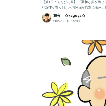
【第1位：てんびん座】 「調和と美が織り
い旋律が響く日。人間関係が円滑に進み、あ
輝夜 ☆kaguya☆
2024/09/16 15:08