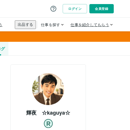
ログ
輝夜 ☆kaguya☆