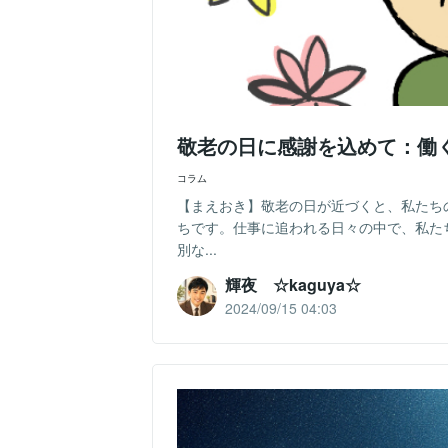
敬老の日に感謝を込めて：働
コラム
【まえおき】敬老の日が近づくと、私たち
ちです。仕事に追われる日々の中で、私た
別な...
輝夜 ☆kaguya☆
2024/09/15 04:03