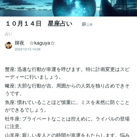
１０月１４日 星座占い
記事
占い
輝夜 ☆kaguya☆
2024/10/13 14:08
蟹座: 迅速な行動が幸運を呼びます。特に計画変更はスピ
ーディーに行いましょう。
蠍座: 大胆な行動が吉。周囲からの人気を独り占めできそ
うです。
魚座: 慣れていることほど慎重に。ミスを未然に防ぐこと
ができるでしょう。
牡牛座: プライベートなことは控えめに。ライバルの登場
に注意。
山羊座: 親しい友人との時間が幸運をもたらします。悩み