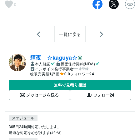
0
一覧に戻る
輝夜 ☆kaguya☆
本人確認
機密保持契約(NDA)
インボイス発行事業者
未登録
総販売実績
1
評価
0.0
フォロワー
24
無料で見積り相談
メッセージを送る
フォロー
24
スケジュール
365日24時間対応いたします。

迅速な対応を心がけます(#^.^#)