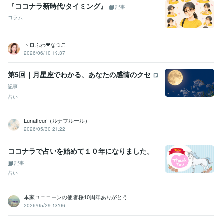
『ココナラ新時代/タイミング』
記事
コラム
トロふわ❤なつこ
2026/06/10 19:37
第5回｜月星座でわかる、あなたの感情のクセ
記事
占い
Lunafleur（ルナフルール）
2026/05/30 21:22
ココナラで占いを始めて１０年になりました。
記事
占い
本家ユニコーンの使者桜10周年ありがとう
2026/05/29 18:06