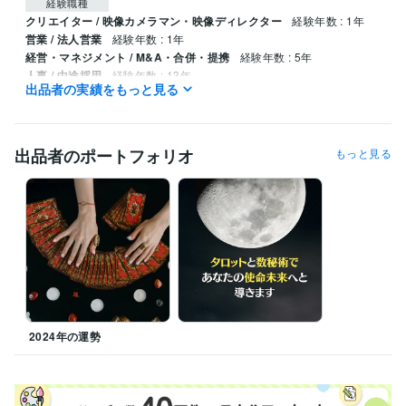
経験職種
クリエイター / 映像カメラマン・映像ディレクター
経験年数 : 1年
営業 / 法人営業
経験年数 : 1年
経営・マネジメント / M&A・合併・提携
経験年数 : 5年
人事 / 中途採用
経験年数 : 13年
出品者の実績をもっと見る
ライフスタイル・その他 / 占い師
経験年数 : 10年
受賞歴
ココナラ初出品
ココナラ初販売
ココナラブログ開始
出品者のポートフォリオ
もっと見る
資格・検定
チャイルドカウンセラー
取得年 : 2023年
得意分野
占い
タロット占い
四柱推命
姓名判断
悩み相談・カウンセリング
ヒーリングカウンセリング
学歴
中央大学
2000年3月 ~ 2004年2月
2024年の運勢
語学力
英語
日常会話レベル