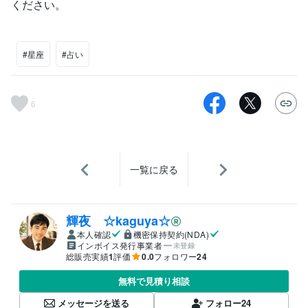
ください。
#星座
#占い
6
一覧に戻る
輝夜 ☆kaguya☆
本人確認
機密保持契約(NDA)
インボイス発行事業者
未登録
総販売実績
1
評価
0.0
フォロワー
24
無料で見積り相談
メッセージを送る
フォロー
24