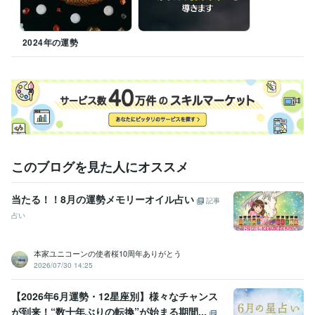
学歴
中央大学
2000年3月 ~ 2004年2月
2024年の運勢
語学力
英語
日常会話レベル
このブログを見た人にオススメ
当たる！！8月の運勢メモリーオイル占い
記事
占い
本家ユニコーンの使者桜10周年ありがとう
2026/07/30 14:25
【2026年6月運勢・12星座別】様々なチャンス
が到来！“数十年ぶりの転換”が始まる期間...