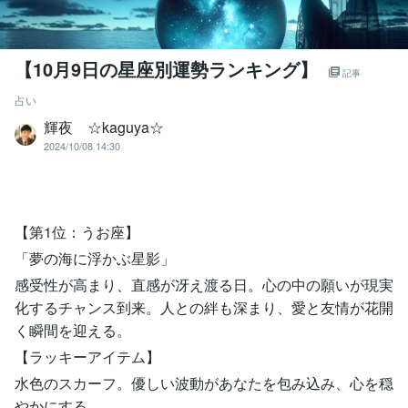
【10月9日の星座別運勢ランキング】
記事
占い
輝夜 ☆kaguya☆
2024/10/08 14:30
【第1位：うお座】
「夢の海に浮かぶ星影」
感受性が高まり、直感が冴え渡る日。心の中の願いが現実
化するチャンス到来。人との絆も深まり、愛と友情が花開
く瞬間を迎える。
【ラッキーアイテム】
水色のスカーフ。優しい波動があなたを包み込み、心を穏
やかにする。