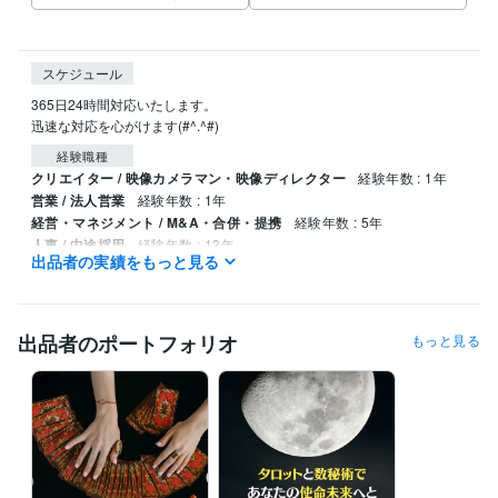
スケジュール
365日24時間対応いたします。

迅速な対応を心がけます(#^.^#)
経験職種
クリエイター / 映像カメラマン・映像ディレクター
経験年数 : 1年
営業 / 法人営業
経験年数 : 1年
経営・マネジメント / M&A・合併・提携
経験年数 : 5年
人事 / 中途採用
経験年数 : 13年
出品者の実績をもっと見る
ライフスタイル・その他 / 占い師
経験年数 : 10年
受賞歴
ココナラ初出品
ココナラ初販売
ココナラブログ開始
出品者のポートフォリオ
もっと見る
資格・検定
チャイルドカウンセラー
取得年 : 2023年
得意分野
占い
タロット占い
四柱推命
姓名判断
悩み相談・カウンセリング
ヒーリングカウンセリング