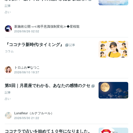
記事
占い
新施術公開→≪相手意識強制変化≫◆星桜龍
2026/06/26 02:02
『ココナラ新時代/タイミング』
記事
コラム
トロふわ❤なつこ
2026/06/10 19:37
第5回｜月星座でわかる、あなたの感情のクセ
記事
占い
Lunafleur（ルナフルール）
2026/05/30 21:22
ココナラで占いを始めて１０年になりました。