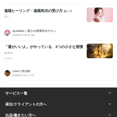
遠隔ヒーリング・遠隔気功の受け方
記事
占い
AyaSalon｜愛され開運気功サロン
2026/07/19 07:56
「運がいい人」がやっている、3つの小さな習慣
告知
コラム
Leon☆気功師
2026/07/19 11:37