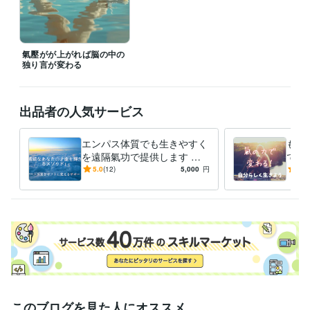
氣壓がが上がれば脳の中の
独り言が変わる
出品者の人気サービス
エンパス体質でも生きやすく
もう
を遠隔氣功で提供します も
で気
う自分を後回しにする生き方
「断
5.0
(12)
5,000
円
5.0
はやめよう！エンパスをギフ
に舐
トへ
ら変
このブログを見た人にオススメ