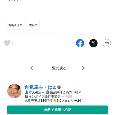
#継続は力
#気功
6
一覧に戻る
創氣庵主・はま
本人確認
機密保持契約(NDA)
インボイス発行事業者
未登録
総販売実績
140
評価
5.0
フォロワー
20
無料で見積り相談