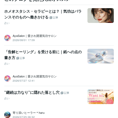
ホメオスタシス・セラピーとは？｜気功はバラ
ンスそのものへ働きかける
記事
占い
AyaSalon｜愛され開運気功サロン
2026/08/01 17:09
「告解ヒーリング」を受ける前に｜紙への点の
書き方
記事
占い
AyaSalon｜愛され開運気功サロン
2026/07/27 12:41
”継続は力なり”に隠れた落とし穴
記事
占い
寄り添いヒーラー＊haru
2026/07/25 06:32