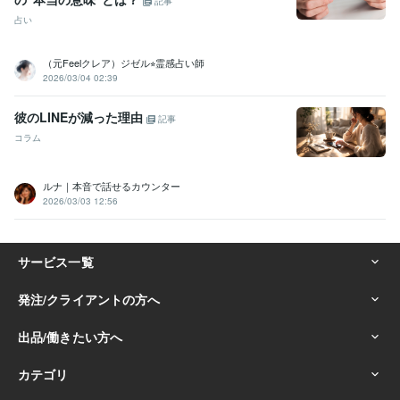
記事
占い
（元Feelクレア）ジゼル⭐︎霊感占い師
2026/03/04 02:39
彼のLINEが減った理由
記事
コラム
ルナ｜本音で話せるカウンター
2026/03/03 12:56