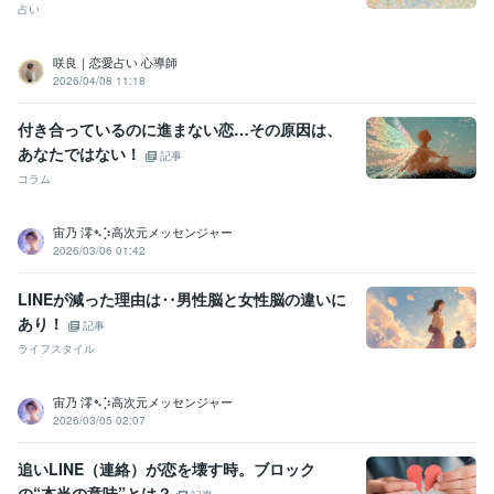
占い
咲良｜恋愛占い 心導師
2026/04/08 11:18
付き合っているのに進まない恋…その原因は、
あなたではない！
記事
コラム
宙乃 澪➴⡱高次元メッセンジャー
2026/03/06 01:42
LINEが減った理由は‥男性脳と女性脳の違いに
あり！
記事
ライフスタイル
宙乃 澪➴⡱高次元メッセンジャー
2026/03/05 02:07
追いLINE（連絡）が恋を壊す時。ブロック
の“本当の意味”とは？