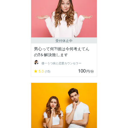
受付休止中
男心って何?!彼は今何考えてん
の⁈を解決致します
優一うつ病と恋愛カウンセラー
100
5.0
円
/分
(15)