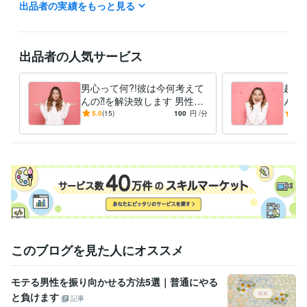
出品者の実績をもっと見る
電話サービスで待機中でない場合、DMでご連絡頂くか「電話予約を申し
込む」をして頂くと幸いです。DMの場合日程のやりとりをし、ご予約さ
せて頂きます。２４時間受付可能なのでお気軽にご連絡下さいね。

出品者の人気サービス
❇︎ 「即時対応表示」をしてしまうと、他のクライエント様が購入してし
まう事案が発生してしまうことから、予約購入のみ承っております。
男心って何?!彼は今何考えて
超ス
資格・検定
んの⁈を解決致します 男性心
んの
メンタル心理カウンセラー
取得年 : 2020年
理を知りたきゃカウンセラー
ヤモ
5.0
(15)
100
円
/分
5.0
タロットリーディングマスター
取得年 : 2020年
資格保有の私にお任せ下さ
愛、
い！
得意分野
悩み相談・カウンセリング
男性心理＆タロット占い、うつ病の治し
方
占い
タロット占い
このブログを見た人にオススメ
モテる男性を振り向かせる方法5選｜普通にやる
と負けます
記事