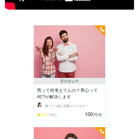
受付休止中
男って何考えてんの？男心って
何!?が解決します
優一うつ病と恋愛カウンセラー
100
4.8
円
/分
(101)