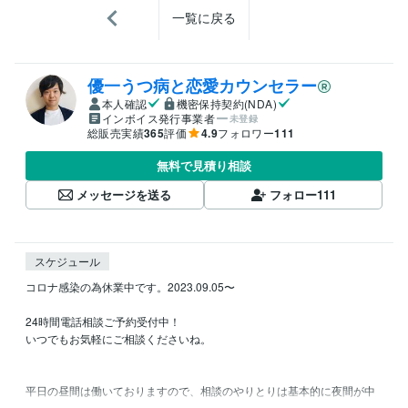
一覧に戻る
優一うつ病と恋愛カウンセラー
本人確認
機密保持契約(NDA)
インボイス発行事業者
未登録
総販売実績
365
評価
4.9
フォロワー
111
無料で見積り相談
メッセージを送る
フォロー
111
スケジュール
コロナ感染の為休業中です。2023.09.05〜

24時間電話相談ご予約受付中！

いつでもお気軽にご相談くださいね。

平日の昼間は働いておりますので、相談のやりとりは基本的に夜間が中
心となります。
