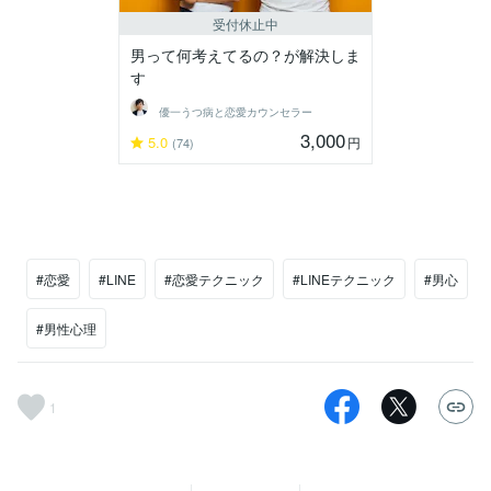
受付休止中
男って何考えてるの？が解決しま
す
優一うつ病と恋愛カウンセラー
3,000
5.0
円
(74)
#恋愛
#LINE
#恋愛テクニック
#LINEテクニック
#男心
#男性心理
1