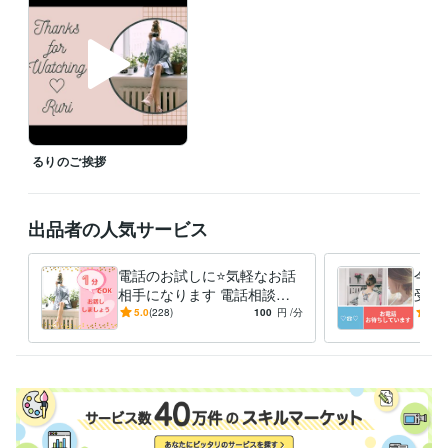
ご出産準備について
よろこばれるおもたせ
よろこばれるおもたせ〜
チョコレート編
資格・検定
Tカウンセリング マスタークラス修了
取得年 : 2019年
秘書検定２級
取得年 : 1996年
得意分野
悩み相談・カウンセリング
お話し相手
るりのご挨拶
話し相手
ビジネス代行・事務代行
副業＝ココナラ！アドバイスいたします
出品者の人気サービス
電話のお試しに⭐️気軽なお話
今話
相手になります 電話相談っ
受け
てどんな感じ？１分でも大丈
も☆
5.0
(228)
100
円
/分
4.9
夫❤️お話しましょう