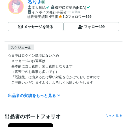
るり♪
本人確認
機密保持契約(NDA)
インボイス発行事業者
未登録
総販売実績
514
評価
5.0
フォロワー
499
メッセージを送る
フォロー
499
スケジュール
☆日中はログイン環境にないため

　メッセージのお返事は

　基本的に当日夜間、翌日夜間となります

　（真夜中のお返事も多いです）

　「既読後」は出来るだけ早い対応を心がけておりますので

　ご理解いただけますよう、よろしくお願いいたします

　いつもご利用くださる皆さま

出品者の実績をもっと見る
　お声がけくださりありがとうございます！

　これからもよろしくお願いいたします^^
受賞歴
出品者のポートフォリオ
もっと見る
るりのサムネイル講座
〇〇を使用した無料でできるサムネイル講座
〇〇を使用した無料でできるサムネイル講座
WELCOME BABY　〜