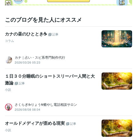
このブログを見た人にオススメ
カナの昼のひととき☕️
記事
コラム
カナ｜占い・スピ系専門制作代行
2026/03/26 05:23
１日３０分睡眠のショートスリーパー人間と大
激論
記事
小説
さくらぎ☕りょう⛎癒やし電話相談サロン
2026/08/08 08:04
オールドメディアが歪める現実
記事
小説