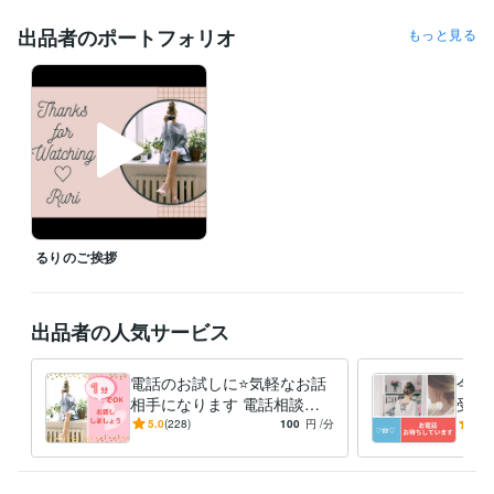
受賞歴
出品者のポートフォリオ
もっと見る
るりのサムネイル講座
〇〇を使用した無料でできるサムネイル講座
〇〇を使用した無料でできるサムネイル講座
WELCOME BABY　〜
ご出産準備について
よろこばれるおもたせ
よろこばれるおもたせ〜
チョコレート編
資格・検定
Tカウンセリング マスタークラス修了
取得年 : 2019年
秘書検定２級
取得年 : 1996年
得意分野
悩み相談・カウンセリング
お話し相手
るりのご挨拶
話し相手
ビジネス代行・事務代行
副業＝ココナラ！アドバイスいたします
出品者の人気サービス
電話のお試しに⭐️気軽なお話
今話
相手になります 電話相談っ
受け
てどんな感じ？１分でも大丈
も☆
5.0
(228)
100
円
/分
4.9
夫❤️お話しましょう