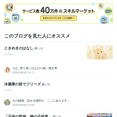
このブログを見た人にオススメ
ときめきのはなし
記事
コラム
ろむ_寄り添いのんびり猫：聴き専
2026/08/08 15:17
冷蔵庫の前でフリーズ
記事
コラム
心の縁側「話せる場所が、ここにあります」
2026/08/08 12:05
「子供の気持、鳩の子供達」
記事