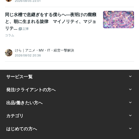
2026/08/05 23:01
同じ水槽で息継ぎをする僕らへ—夜明けの癇癪
と、朝に生まれる旋律 マイノリティ、マジョ
リテ...
記事
コラム
けら｜アニメ・MV・IT・経営一撃解決
2026/08/02 20:36