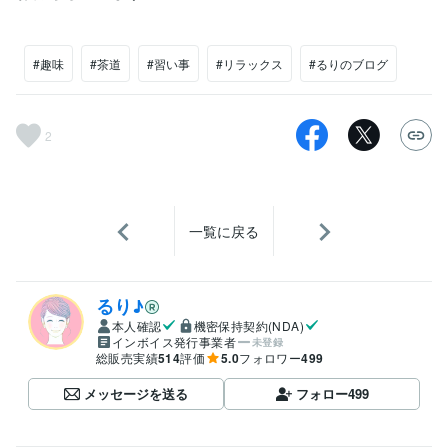
#趣味
#茶道
#習い事
#リラックス
#るりのブログ
2
一覧に戻る
るり♪
本人確認
機密保持契約(NDA)
インボイス発行事業者
未登録
総販売実績
514
評価
5.0
フォロワー
499
メッセージを送る
フォロー
499