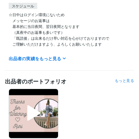
スケジュール
☆日中はログイン環境にないため

　メッセージのお返事は

　基本的に当日夜間、翌日夜間となります

　（真夜中のお返事も多いです）

　「既読後」は出来るだけ早い対応を心がけておりますので

　ご理解いただけますよう、よろしくお願いいたします

　いつもご利用くださる皆さま

出品者の実績をもっと見る
　お声がけくださりありがとうございます！

　これからもよろしくお願いいたします^^
受賞歴
出品者のポートフォリオ
もっと見る
るりのサムネイル講座
〇〇を使用した無料でできるサムネイル講座
〇〇を使用した無料でできるサムネイル講座
WELCOME BABY　〜
ご出産準備について
よろこばれるおもたせ
よろこばれるおもたせ〜
チョコレート編
資格・検定
Tカウンセリング マスタークラス修了
取得年 : 2019年
秘書検定２級
取得年 : 1996年
得意分野