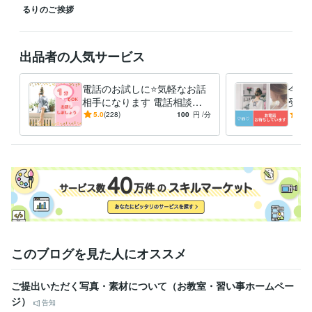
悩み相談・カウンセリング
お話し相手
るりのご挨拶
話し相手
ビジネス代行・事務代行
副業＝ココナラ！アドバイスいたします
出品者の人気サービス
電話のお試しに⭐️気軽なお話
今話
相手になります 電話相談っ
受け
てどんな感じ？１分でも大丈
も☆
5.0
(228)
100
円
/分
4.9
夫❤️お話しましょう
このブログを見た人にオススメ
ご提出いただく写真・素材について（お教室・習い事ホームペー
ジ）
告知