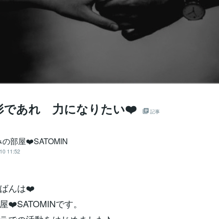
形であれ 力になりたい❤️
記事
の部屋❤️SATOMIN
10 11:52
ばんは❤️
❤️SATOMINです。