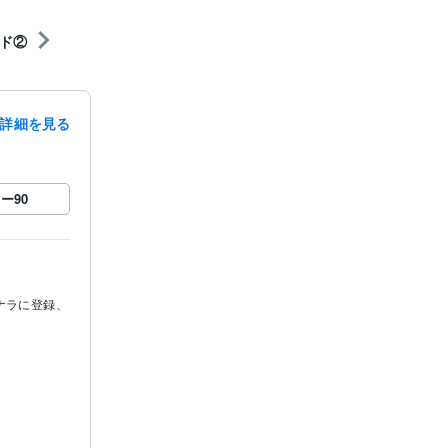
ド②
詳細を見る
ロー
90
ナラに登録、