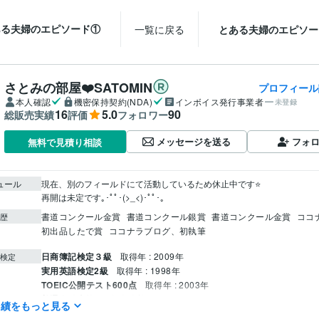
ある夫婦のエピソード①
一覧に戻る
とある夫婦のエピソー
さとみの部屋❤️SATOMIN
プロフィール
本人確認
機密保持契約(NDA)
インボイス発行事業者
未登録
16
5.0
90
総販売実績
評価
フォロワー
メッセージを送る
フォ
無料で見積り相談
ュール
現在、別のフィールドにて活動しているため休止中です⭐️

再開は未定です｡･ﾟﾟ･(>_<)･ﾟﾟ･｡
書道コンクール金賞
書道コンクール銀賞
書道コンクール金賞
ココ
歴
初出品したで賞
ココナラブログ、初執筆
日商簿記検定３級
取得年 : 2009年
検定
実用英語検定2級
取得年 : 1998年
TOEIC公開テスト600点
取得年 : 2003年
普通自動車第一種運転免許
取得年 : 2000年
実績をもっと見る