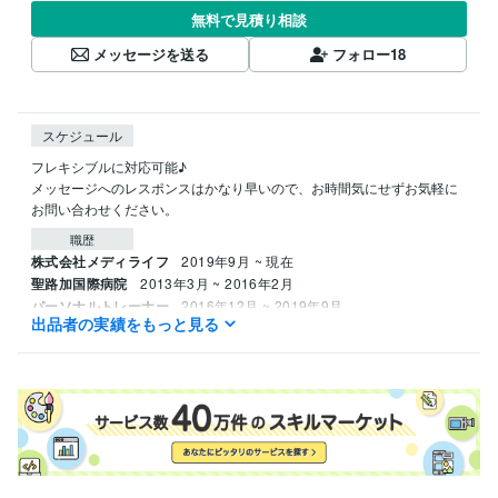
無料で見積り相談
メッセージを送る
フォロー
18
スケジュール
フレキシブルに対応可能♪

メッセージへのレスポンスはかなり早いので、お時間気にせずお気軽に
お問い合わせください。
職歴
株式会社メディライフ
2019年9月 ~ 現在
聖路加国際病院
2013年3月 ~ 2016年2月
パーソナルトレーナー
2016年12月 ~ 2019年9月
出品者の実績をもっと見る
受賞歴
サマースタイルアワード新人類優勝
資格・検定
理学療法士
取得年 : 2012年
得意分野
住まい・美容・生活相談
ダイエット、パーソナルトレーニング