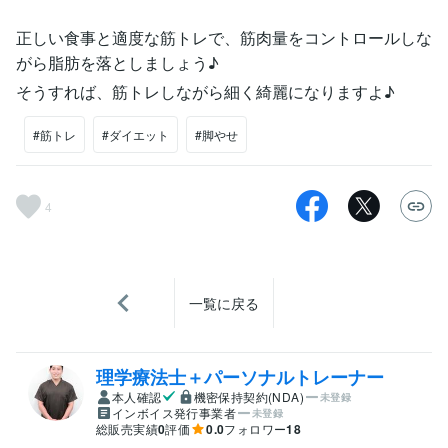
正しい食事と適度な筋トレで、筋肉量をコントロールしな
がら脂肪を落としましょう♪
そうすれば、筋トレしながら細く綺麗になりますよ♪
#筋トレ
#ダイエット
#脚やせ
4
一覧に戻る
理学療法士＋パーソナルトレーナー
本人確認
機密保持契約(NDA)
未登録
インボイス発行事業者
未登録
総販売実績
0
評価
0.0
フォロワー
18