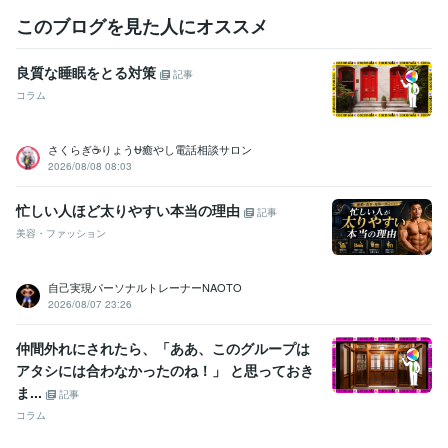
このブログを見た人にオススメ
学歴
昭和大学
2009年3月 ~ 2013年2月
良質な睡眠をとる対策
記事
語学力
コラム
英語
日常会話レベル
さくらぎ☕りょう⛎癒やし電話相談サロン
2026/08/08 08:03
忙しい人ほど太りやすい本当の理由
記事
美容・ファッション
自己実現パーソナルトレーナーNAOTO
2026/08/07 23:26
仲間外れにされたら、「ああ、このグループは
アタシには合わなかったのね！」 と思っておき
ま...
記事
コラム