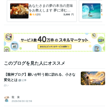
あなたさまの夢の本当の意味
引寄
をお教えします 夢に潜むメ
貴女
ッセージをおしりになりたい
潜在
5.0
(25)
3,000
円
5.0
方へ
霊視
ます
このブログを見た人にオススメ
【龍神ブログ】願いが叶う前に訪れる、小さな
変化とは
記事
占い
龍 泉
2026/06/30 02:59