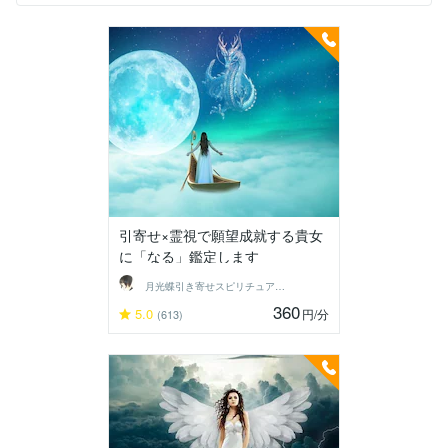
引寄せ×霊視で願望成就する貴女
に「なる」鑑定します
月光蝶引き寄せスピリチュアルカウンセラー
360
5.0
円
/分
(613)