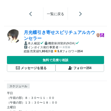
一覧に戻る
月光蝶引き寄せスピリチュアルカウ
ンセラー
本人確認
機密保持契約(NDA)
インボイス発行事業者
未登録
総販売実績
1,950
評価
5.0
フォロワー
254
無料で見積り相談
メッセージを送る
フォロー
254
スケジュール
平日

（午前の部）８：３０〜１１：００

（午後の部）１３：３０〜１８：００

土曜日
