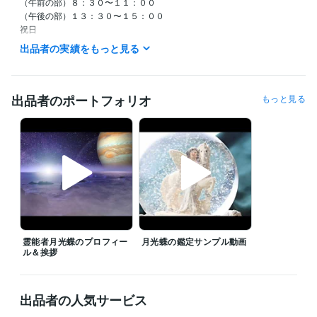
（午前の部）８：３０〜１１：００

（午後の部）１３：３０〜１５：００

祝日

（午前の部）８：３０〜１１：００

出品者の実績をもっと見る
日曜日　　定休日
経験職種
研究・開発・設計 / 研究・開発
経験年数 : 4年
出品者のポートフォリオ
もっと見る
得意分野
占い
霊感霊視の占い
恋愛 家庭 人間関係
占い
夢の本当の意味メッセージを霊視します
霊能者月光蝶のプロフィー
月光蝶の鑑定サンプル動画
ル＆挨拶
出品者の人気サービス