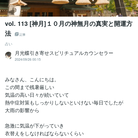
vol. 113 [神月]１０月の神無月の真実と開運方
法
記事
占い
月光蝶引き寄せスピリチュアルカウンセラー
2024/09/26 00:15
みなさん、こんにちは。
この間まで残暑厳しい
気温の高い日々が続いていて
熱中症対策もしっかりしないといけない毎日でしたが
大雨の影響から
急激に気温が下がっていき
衣替えをしなければならないくらい