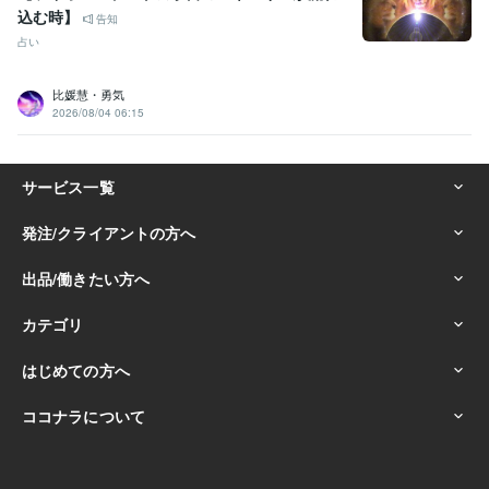
込む時】
告知
占い
比媛慧・勇気
2026/08/04 06:15