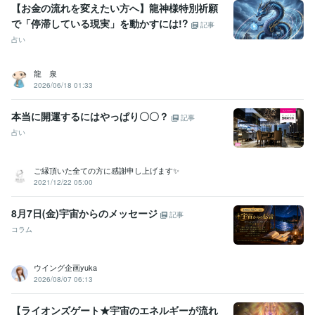
【お金の流れを変えたい方へ】龍神様特別祈願
で「停滞している現実」を動かすには!?
記事
占い
龍 泉
2026/06/18 01:33
本当に開運するにはやっぱり〇〇？
記事
占い
ご縁頂いた全ての方に感謝申し上げます✨
2021/12/22 05:00
8月7日(金)宇宙からのメッセージ
記事
コラム
ウイング企画yuka
2026/08/07 06:13
【ライオンズゲート★宇宙のエネルギーが流れ