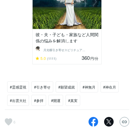
彼・夫・子ども・家族など人間関
係の悩みを解消します
月光蝶引き寄せスピリチュアルカウンセラー
360
5.0
円
/分
(1111)
#霊感霊視
#引き寄せ
#願望成就
#神無月
#神在月
#出雲大社
#参拝
#開運
#真実
6