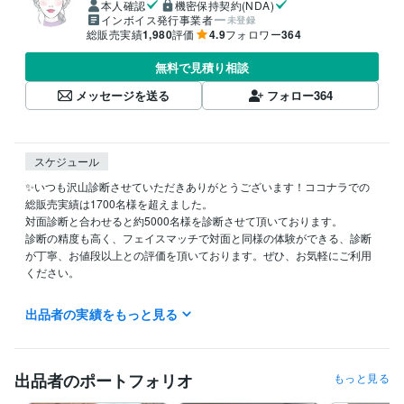
本人確認
機密保持契約(NDA)
インボイス発行事業者
未登録
総販売実績
1,980
評価
4.9
フォロワー
364
無料で見積り相談
メッセージを送る
フォロー
364
スケジュール
✨いつも沢山診断させていただきありがとうございます！ココナラでの
総販売実績は1700名様を超えました。

対面診断と合わせると約5000名様を診断させて頂いております。

診断の精度も高く、フェイスマッチで対面と同様の体験ができる、診断
が丁寧、お値段以上との評価を頂いております。ぜひ、お気軽にご利用
ください。

✨ ココナラ招待コードで1000円引き ✨

出品者の実績をもっと見る
ココナラに新規登録される方は、初回のみ以下のリンクから登録すると1
000円引き！

☟ 登録はこちら

https://coconala.com/invite/1P3RVV

出品者のポートフォリオ
もっと見る