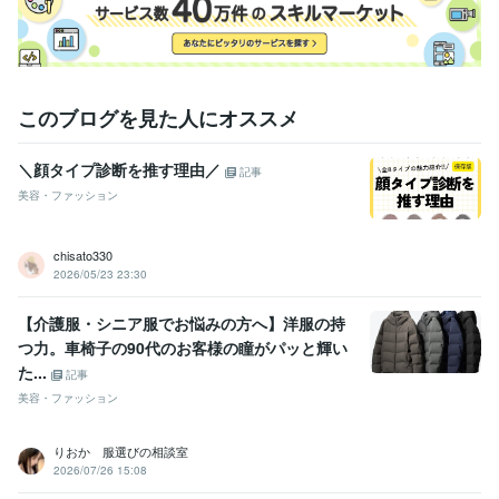
このブログを見た人にオススメ
＼顔タイプ診断を推す理由／
記事
美容・ファッション
chisato330
2026/05/23 23:30
【介護服・シニア服でお悩みの方へ】洋服の持
つ力。車椅子の90代のお客様の瞳がパッと輝い
た...
記事
美容・ファッション
りおか 服選びの相談室
2026/07/26 15:08