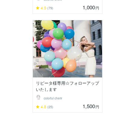
1,000
4.9
円
(79)
リピータ様専用☆フォローアップ
いたします
colorful cherir
1,500
4.8
円
(25)