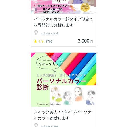
パーソナルカラー顔タイプ似合う
を専門的に分析します
colorful cherir
3,000
4.9
円
(1798)
クイック美人＊4タイプパーソナ
ルカラー診断します
colorful cherir