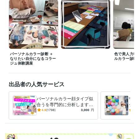
経験職種
ライフスタイル・その他 / 講師・インストラクター
経験年数 : 7年
受賞歴
『パーソナルカラーを知って魅力UP　オフィスで映える私色』
Flam
maカラーアナリストフルコース
TAEKO MAGICプロフェッショナル
メイクアドバイザー　
アドバンスカラーセラピスト1stコース
日本
顔タイプ診断協会顔タイプアドバイザー１級
色彩検定2級
パーソナルカラー診断 ＋
色で美人力U
資格・検定
なりたい自分になるコラー
ルカラー診断
ジュ体験講座
パーソナルカラーアナリスト
取得年 : 2015年
顔タイプアドバイザー1級
取得年 : 2020年
カラーセラピスト
取得年 : 2018年
色彩検定2級
取得年 : 2023年
出品者の人気サービス
得意分野
パーソナルカラー顔タイプ似
リピ
住まい・美容・生活相談
パーソナルカラー
顔タイプ診断
合うを専門的に分析します AI
ップ
ファッション
メイク
パーソナルカラー
顔タイプ診断
では不可能な繊細分析｜永久
から
4.9
(1798)
3,000
円
4.8
イメージコンサル
カラーセラピスト
コスメコンシェルジュ
メイクレッスン
保存版の診断書を作成します
す！
語学力
スペイン語
日常会話レベル