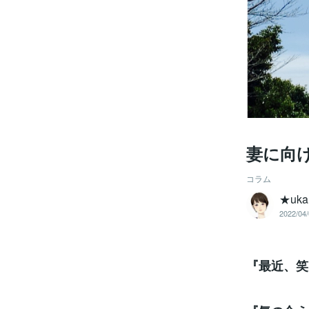
妻に向
コラム
★uka
2022/04/
『最近、笑