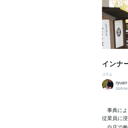
インナ
コラム
ryuan
2025/04/
事典によ
従業員に浸
自店で働