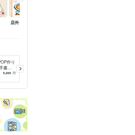
店外メニューA1
カフェメニュー
カフェ
ト
OP作り
筆文字と手書きイラストでP
手書き
OP作ります どこにもない目
す。
を引くデザインをご希望な
5,000
円
5.0
(3)
10,000
円
ら！