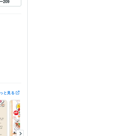
ー
209
ュー制作
筆
っと見る