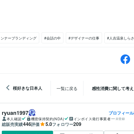
インナーブランディング
#会話の中
#デザイナーの仕事
#人吉温泉しら
桜好きな日本人
一覧に戻る
感性消費に関して考え
ryuan1997
プロフィール
本人確認
機密保持契約(NDA)
インボイス発行事業者
未登録
446
5.0
209
総販売実績
評価
フォロワー