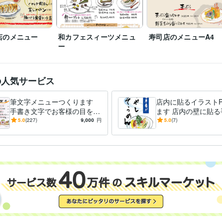
店のメニュー
和カフェスィーツメニュ
寿司店のメニューA4
ー
の人気サービス
筆文字メニューつくります
店内に貼るイラストP
手書き文字でお客様の目を引
ます 店内の壁に貼る
くメニューを制作いたしま
のメニューを作りま
5.0
(227)
9,000
円
5.0
(7)
す。