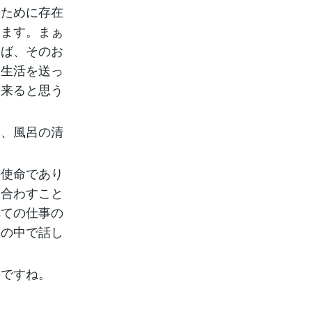
くために存在
えます。まぁ
らば、そのお
会生活を送っ
出来ると思う
、風呂の清
使命であり
を合わすこと
べての仕事の
談の中で話し
ですね。