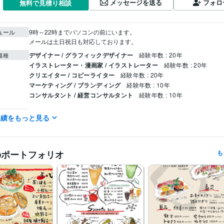
メッセージを送る
フォロ
無料で見積り相談
ュール
9時～22時までパソコンの前にいます。

メールは土日祝日も対応しております。
デザイナー / グラフィックデザイナー
経験年数 : 20年
職種
イラストレーター・漫画家 / イラストレーター
経験年数 : 20年
クリエイター / コピーライター
経験年数 : 20年
マーケティング / ブランディング
経験年数 : 10年
コンサルタント / 経営コンサルタント
経験年数 : 10年
マネジメント長山事務所
1997年3月 ~ 現在
歴
実績をもっと見る
デザイン制作
筆文字を使ってロゴデザインをします
飲食店のメニ
分野
文字デザイン
デザイン 筆文字
のポートフォリオ
も
デザイン制作
ショップカード・名刺
英語
日常会話レベル
力