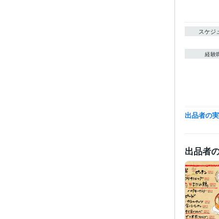
スケジ
経験
職
出品者の
得意
出品者
語学