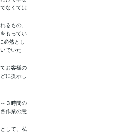
のでなくては
れるもの、
味をもってい
に必然とし
ないでいた
。
てお客様の
などに提示し
２～３時間の
ず各作業の意
として、私