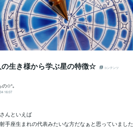
人の生き様から学ぶ星の特徴☆
コンテンツ
らの✩°｡
04 16:07
さんといえば
射手座生まれの代表みたいな方だなぁと思っていまし