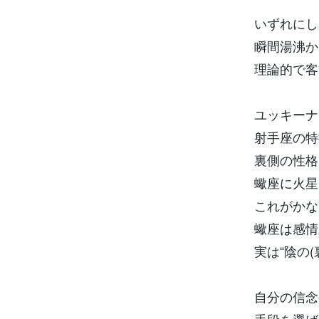
いずれにし
瞬間湯沸か
理論的で客
ユッキーナ
射手座の特
裏側の性格
蠍座に火星
これがかな
蠍座は感情
実は“陰の
自分の信念