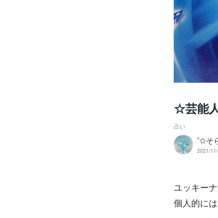
☆芸能
占い
˚✩そ
2021/11/
ユッキーナ
個人的には