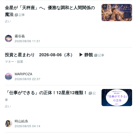
金星が「天秤座」へ。優雅な調和と人間関係の
魔法
記事
占い
霧谷義
2026/08/06 11:31
投資と星まわり 2026-08-06（木） ▶ 静観
記事
マネー・副業
MARIPOZA
2026/08/05 22:37
「仕事ができる」の正体！12星座12種類！
記
事
占い
時山結糸
2026/08/05 04:14