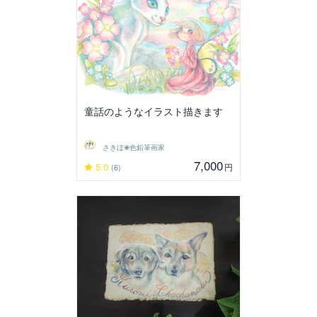
童話のようなイラスト描きます
さきほ❀色鉛筆画家
7,000
5.0
円
(6)