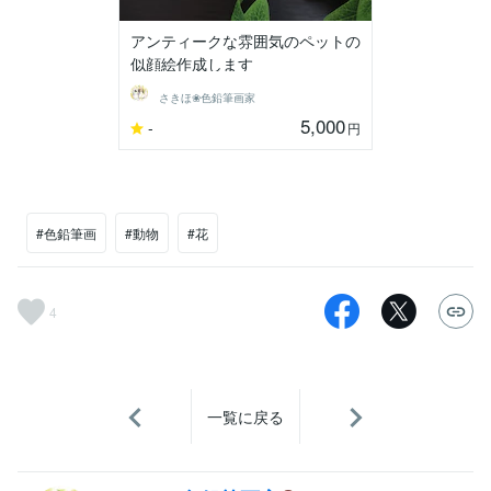
アンティークな雰囲気のペットの
似顔絵作成します
さきほ❀色鉛筆画家
5,000
-
円
#色鉛筆画
#動物
#花
4
一覧に戻る