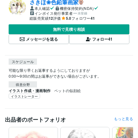
さきほ❀色鉛筆画家
本人確認
機密保持契約(NDA)
インボイス発行事業者
未登録
総販売実績
12
評価
5.0
フォロワー
41
無料で見積り相談
メッセージを送る
フォロー
41
スケジュール
可能な限り早くお返事するようにしておりますが

0:00〜9:00の間はお返事ができない場合がございます。
得意分野
イラスト作成・漫画制作
ペットの似顔絵
イラストレーター
出品者のポートフォリオ
もっと見る