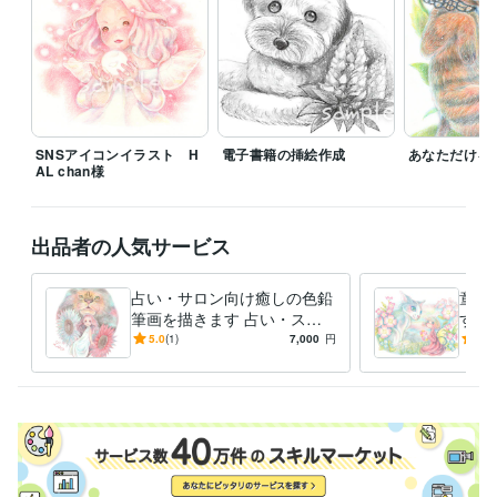
SNSアイコンイラスト H
電子書籍の挿絵作成
あなただけを
AL chan様
出品者の人気サービス
占い・サロン向け癒しの色鉛
童話
筆画を描きます 占い・スピ
す 
リチュアル系の方へ癒しの色
鉛筆
5.0
(1)
7,000
円
5.0
鉛筆画(原画配送可)