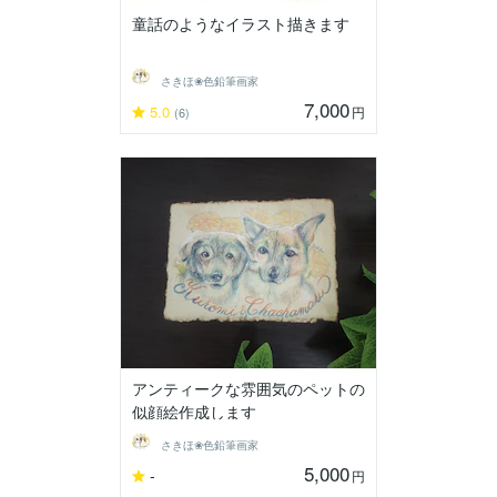
童話のようなイラスト描きます
さきほ❀色鉛筆画家
7,000
5.0
円
(6)
アンティークな雰囲気のペットの
似顔絵作成します
さきほ❀色鉛筆画家
5,000
-
円