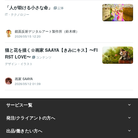
「人が助ける小さな命」
記事
IT・テクノロジー
鏡面反射デジタルアート製作所（鈴木穣）
2026/05/15 12:20
猫と花を描く☆画家 SAAYA【きみにキス】〜FI
RST LOVE〜
コンテンツ
デザイン・イラスト
画家 SAAYA
2026/05/12 01:09