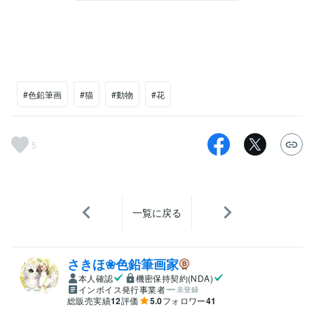
#色鉛筆画
#猫
#動物
#花
5
一覧に戻る
さきほ❀色鉛筆画家
本人確認
機密保持契約(NDA)
インボイス発行事業者
未登録
総販売実績
12
評価
5.0
フォロワー
41