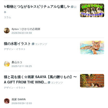
✨動物とつながる✨スピリチュアルな癒し✨
記
事
コラム
4you⭐︎ ✨ひかりの占術師
2026/06/23 04:59
猫の水彩イラスト
コンテンツ
デザイン・イラスト
桑山カコ
2025/12/11 06:25
猫と花を描く☆画家 SAAYA【風の贈りもの】〜
A GIFT FROM THE WIND...
コンテンツ
デザイン・イラスト
画家 SAAYA
2026/05/29 12:03