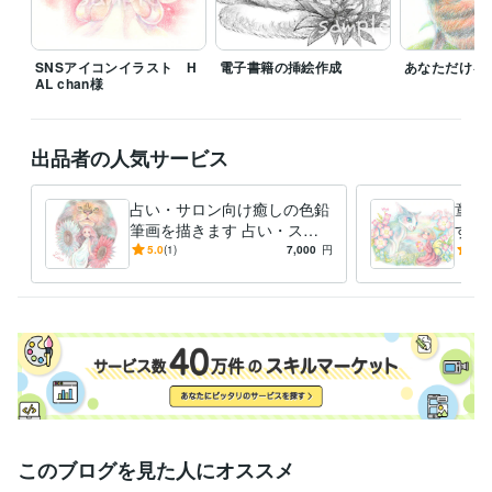
SNSアイコンイラスト H
電子書籍の挿絵作成
あなただけを
AL chan様
出品者の人気サービス
占い・サロン向け癒しの色鉛
童話
筆画を描きます 占い・スピ
す 
リチュアル系の方へ癒しの色
鉛筆
5.0
(1)
7,000
円
5.0
鉛筆画(原画配送可)
このブログを見た人にオススメ