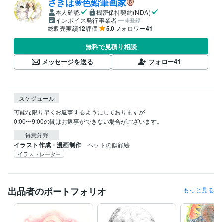
さきほ❀色鉛筆画家
本人確認
機密保持契約(NDA)
インボイス発行事業者
未登録
総販売実績
12
評価
5.0
フォロワー
41
無料で見積り相談
メッセージを送る
フォロー
41
スケジュール
可能な限り早くお返事するようにしておりますが

0:00〜9:00の間はお返事ができない場合がございます。
得意分野
イラスト作成・漫画制作
ペットの似顔絵
イラストレーター
出品者のポートフォリオ
もっと見る