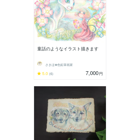
童話のようなイラスト描きます
さきほ❀色鉛筆画家
7,000
5.0
円
(6)