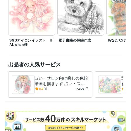
SNSアイコンイラスト H
電子書籍の挿絵作成
あなただけを
AL chan様
出品者の人気サービス
占い・サロン向け癒しの色鉛
童話
筆画を描きます 占い・スピ
す 
リチュアル系の方へ癒しの色
鉛筆
5.0
(1)
7,000
円
5.0
鉛筆画(原画配送可)