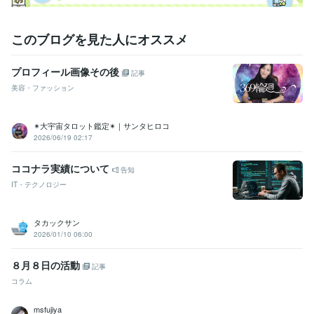
このブログを見た人にオススメ
プロフィール画像その後
記事
美容・ファッション
✴︎大宇宙タロット鑑定✴︎｜サンタヒロコ
2026/06/19 02:17
ココナラ実績について
告知
IT・テクノロジー
タカックサン
2026/01/10 06:00
８月８日の活動
記事
コラム
msfujiya