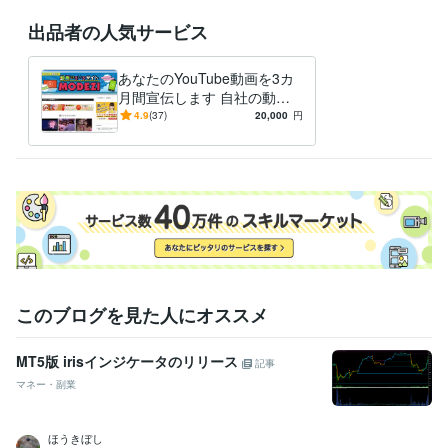
出品者の人気サービス
あなたのYouTube動画を3カ
月間宣伝します 自社の動画
まとめサイトで安心安全にあ
4.9
(37)
20,000
円
なたの動画を発信致します
このブログを見た人にオススメ
MT5版 irisインジケータのリリース
記事
マネー・副業
ほうきぼし