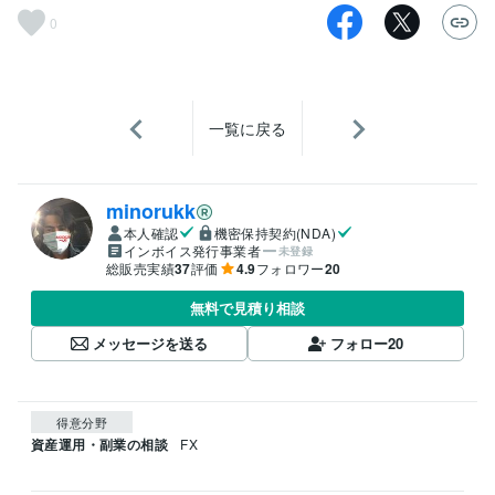
0
一覧に戻る
minorukk
本人確認
機密保持契約(NDA)
インボイス発行事業者
未登録
総販売実績
37
評価
4.9
フォロワー
20
無料で見積り相談
メッセージを送る
フォロー
20
得意分野
資産運用・副業の相談
FX