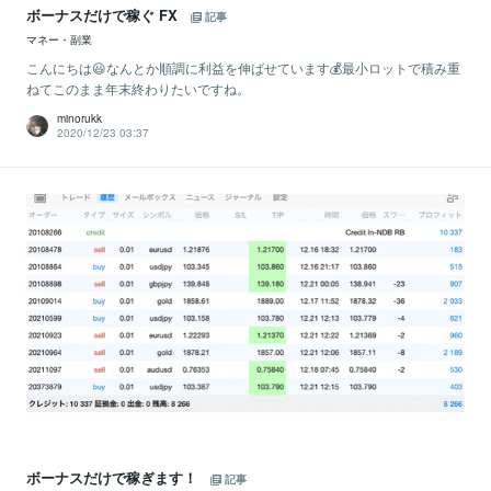
ボーナスだけで稼ぐ FX
記事
マネー・副業
こんにちは😃なんとか順調に利益を伸ばせています💰最小ロットで積み重
ねてこのまま年末終わりたいですね。
minorukk
2020/12/23 03:37
ボーナスだけで稼ぎます！
記事