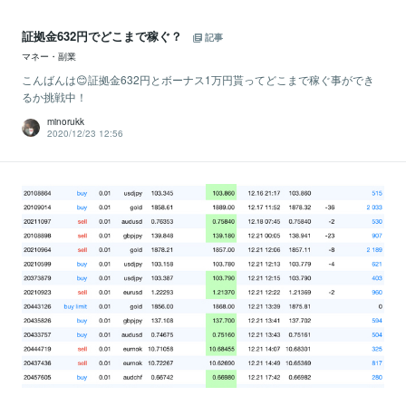
証拠金632円でどこまで稼ぐ？
記事
マネー・副業
こんばんは😊証拠金632円とボーナス1万円貰ってどこまで稼ぐ事ができ
るか挑戦中！
minorukk
2020/12/23 12:56