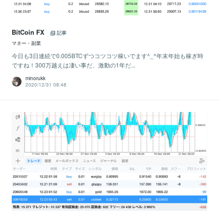
BitCoin FX
記事
マネー・副業
今日も3日連続で0.005BTCずつコツコツ稼いでます^_^年末年始も稼ぎ時
ですね！300万越えは凄い事だ、激動の1年だ...
minorukk
2020/12/31 08:48