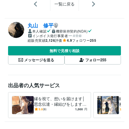
一覧に戻る
丸山 修平
本人確認
機密保持契約(NDA)
インボイス発行事業者
未登録
総販売実績
2,126
評価
4.9
フォロワー
255
無料で見積り相談
メッセージを送る
フォロー
255
出品者の人気サービス
縁を視て、想いを届けます│
眠れ
思念伝達・縁結びをします
枚で
言葉にできない想いも、魂は
と探
5.0
(9)
1,000
円
5.0
受け取っています
から