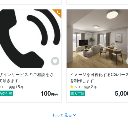
ザインサービスのご相談をさ
イメージを可視化するCGパー
て頂きます
を制作します
15
2
5.0
5.0
実績
件
実績
件
100
5,00
約受付可
購入可能
円
/分
もっと見る