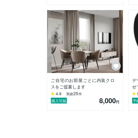
ご自宅のお部屋ごとに内装クロ
デ
スをご提案します
せ
25
4.9
実績
件
8,000
購入可能
予
円