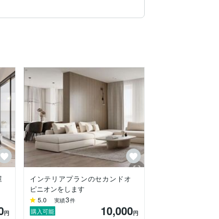
その方に最も合うインテリア空間のご提案
ております。

屋
インテリアプランのセカンドオ
ピニオンをします
3
5.0
実績
件
0
10,000
購入可能
円
円