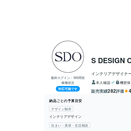
S DESIGN 
インテリアデザイナ
最終ログイン：
5時間前
本人確認
機密保
稼働状況
対応可能です
282
4
販売実績
評価
納品ごとの予算目安
デザイン制作
インテリアデザイン
住まい・美容・生活相談