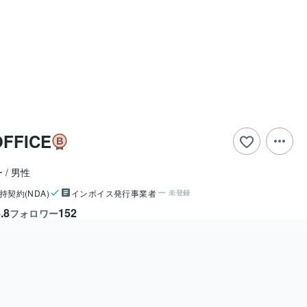
OFFICE
ー
男性
持契約(NDA)
インボイス発行事業者
未登録
.8
152
フォロワー