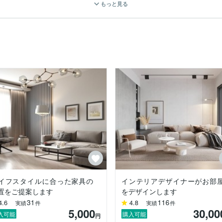
もっと見る
しております。

条件を多角的な視点にて捉え、お客様のご要望をヒアリングする中で、
、ご相談ください。

させて頂きます。

、お取引中もなるべくスムーズにご安心してご利用頂けますように努め
イフスタイルに合った家具の
インテリアデザイナーがお部
置をご提案します
をデザインします
31
116
4.6
4.8
実績
件
実績
件
5,000
30,00
入可能
購入可能
円