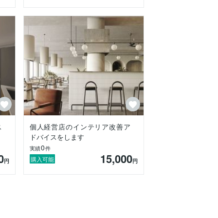
ス
個人経営店のインテリア改善ア
ドバイスをします
0
実績
件
0
15,000
購入可能
円
円