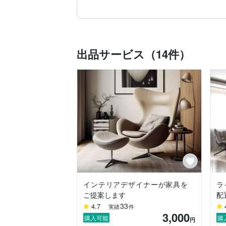
現在は東京都内でインテリアデザイナーを
これまでの知識と経験をいかし空間や諸
をさせて頂きたいと思います。

出品サービス（14件）
各サービスへのご不明点はお気軽にご連絡
お客様にご納得して頂けるよう、ご説明を
ご連絡頂きました内容へのご返信をはじめ
何卒宜しくお願い致します。

【保有資格】

・インテリアコーディネーター

・カラーコーディネーター1級

・ライフスタイルプランナー

・照明コンサルタント

・整理収納アドバイザー2級
インテリアデザイナーが家具を
ラ
ご提案します
配
33
4.7
実績
件
3,000
購入可能
購
円