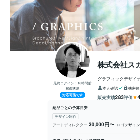
株式会社ス
グラフィックデザイ
最終ログイン：
18時間前
本人確認
機密保
稼働状況
対応可能です
283
4
販売実績
評価
納品ごとの予算目安
デザイン制作
30,000円〜
アートディレクター
ロゴデザイ