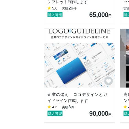
ンフレット制作します
ツ
26
5.0
実績
件
実
デザイナー様や小売業の方、士業の方など
65,000
購入可能
購
円
※全出品物注意事項※

□120日以上のお取引になる場合新規トー
□修正回数が予定より格段に多い場合は工
□あまりにも神経質な方や、悪質な購入、
は一切の返金をお断りします。)

□三日以上の返答や連絡がない方は、納得
□1人で作業に当たっているため、急遽の
□設計段階と違うパターン制作は別途費用
□突然のご購入はご希望に添えないことが
企業の備え ロゴデザインとガ
高
イドライン作成します
ン
3
4.5
実績
件
90,000
購入可能
購
円