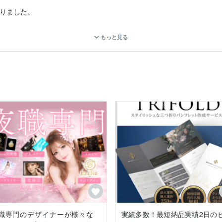
りました。

もっと見る
品を出品いたします。

ックデザイン業務・企画運営

商標権などの各種権利の管理受託

を含むコンサルティング

づくり製作者としての提案できる強みを存分に生かしていきます。気に
world10%)

world20%)

5 '17 '18)

職専門のデザイナーが様々な
実績多数！最短納品実績2日の