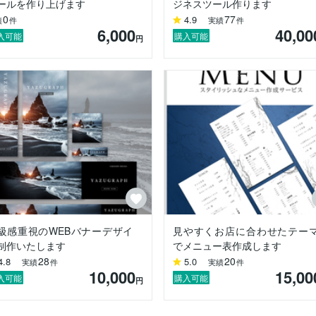
ールを作り上げます
ジネスツール作ります
0
77
4.9
績
件
実績
件
いろんな方とのコラボ＆相談お待ちしてます☺️お気軽にお声かけくださ
6,000
40,00
入可能
購入可能
円
クルームは別途10%価格の料金が発生する場合があります。

数超過とみなし追加料金をお願いしております。

お取引上不安を感じる方は運営への連絡をさせていただく場合や途中で
頂いた為納品済みとさせて頂く場合があります。

天災や体調不良、私情により納期に遅れが出る場合もございます。

をご請求させていただく場合があります。

あります。

級感重視のWEBバナーデザイ
見やすくお店に合わせたテー
制作いたします
でメニュー表作成します
28
20
4.8
5.0
実績
件
実績
件
10,000
15,00
入可能
購入可能
円