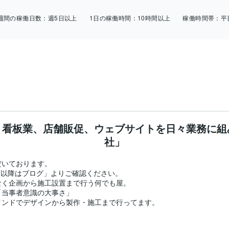
週間の稼働日数：
週5日以上
1日の稼働時間：
10時間以上
稼働時間帯：
平
、看板業、店舗販促、ウェブサイトを日々業務に組
社」
いております。

月以降はブログ」よりご確認ください。

く企画から施工設置まで行う何でも屋。

当事者意識の大事さ」

ンドでデザインから製作・施工まで行ってます。
