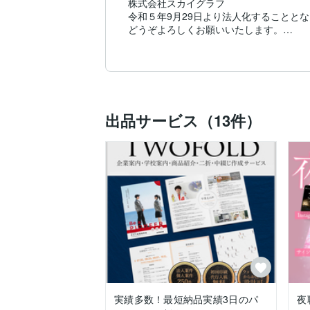
株式会社スカイグラフ

令和５年9月29日より法人化することとな
どうぞよろしくお願いいたします。

今後はココナラ上では下記を中心とした商
①パンフレットを中心とした印刷グラフィ
②ロゴデザインやガイドライン制作による
③CI/VIを含むの開発及びブランディング
出品サービス（13件）
商品開発やプロダクトにも携わり、モノ
お気軽にご相談ください。

資格経歴

カラーコーディネーター

ExpertRating社のワールドITスキルテスト

＊PhotoshopCS5　合格　2015年１月  87%(
＊IllustlatorCS5　合格　2015年８月  94%(
Desitalstage Greatsite 受賞4サイト(2014 '1
現在活動中プロジェクト概要

■ジェネリック薬品法人ディレクション

■輸入企業アートディレクター

実績多数！最短納品実績3日のパ
夜