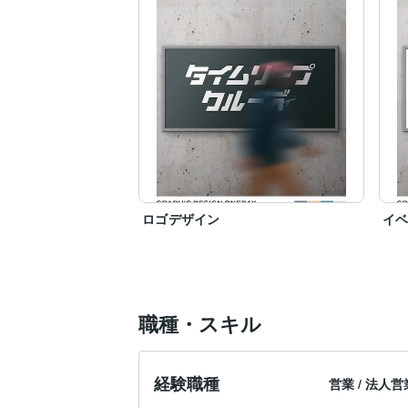
ロゴデザイン
イ
職種・スキル
経験職種
営業
/
法人営