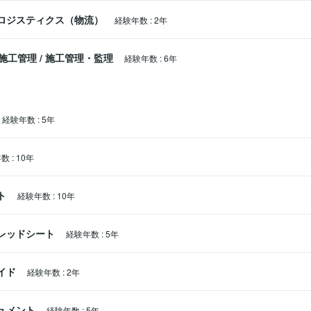
ロジスティクス（物流）
経験年数
:
2年
施工管理
/
施工管理・監理
経験年数
:
6年
経験年数
:
5年
年数
:
10年
ト
経験年数
:
10年
スプレッドシート
経験年数
:
5年
ライド
経験年数
:
2年
キュメント
経験年数
:
5年