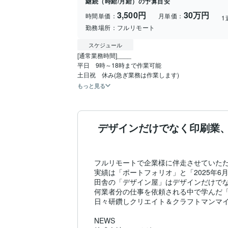
継続（時給/月給）の予算目安
3,500円
30万円
時間単価：
月単価：
1
勤務場所：
フルリモート
スケジュール
[通常業務時間]____

平日　9時～18時まで作業可能

もっと見る
デザインだけでなく印刷業
フルリモートで企業様に伴走させていただ
実績は「ポートフォリオ」と「2025年6
田舎の「デザイン屋」はデザインだけでな
何業者分の仕事を依頼される中で学んだ「
日々研鑽しクリエイト＆クラフトマンマイ
NEWS
