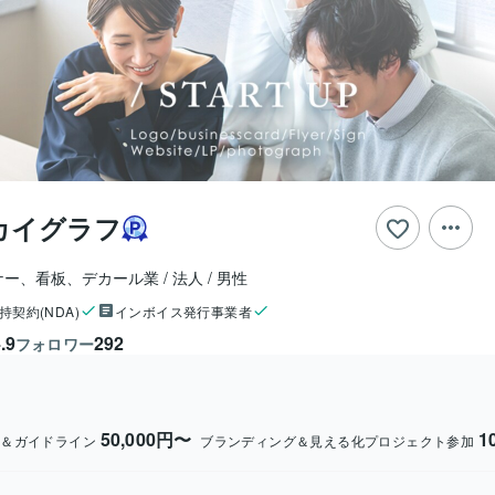
カイグラフ
ナー、看板、デカール業
法人
男性
持契約(NDA)
インボイス発行事業者
.9
292
フォロワー
50,000円〜
1
ン＆ガイドライン
ブランディング＆見える化プロジェクト参加