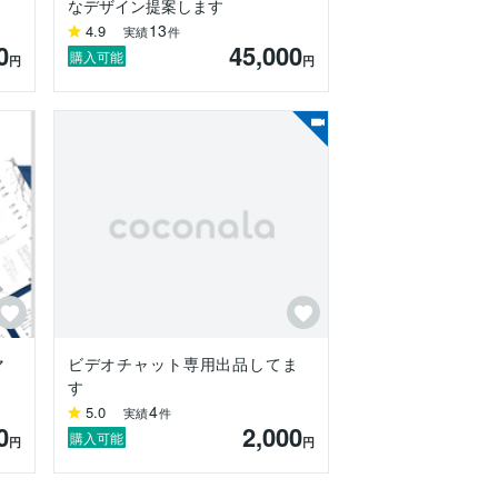
なデザイン提案します
13
4.9
実績
件
い。

0
45,000
購入可能
円
円
クローズさせていただきます。(ご依頼後
マ
ビデオチャット専用出品してま
す
4
5.0
実績
件
0
2,000
購入可能
円
円