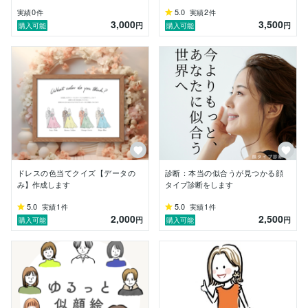
0
5.0
2
実績
件
実績
件
3,000
3,500
円
円
購入可能
購入可能
ドレスの色当てクイズ【データの
診断：本当の似合うが見つかる顔
み】作成します
タイプ診断をします
5.0
1
5.0
1
実績
件
実績
件
2,000
2,500
円
円
購入可能
購入可能