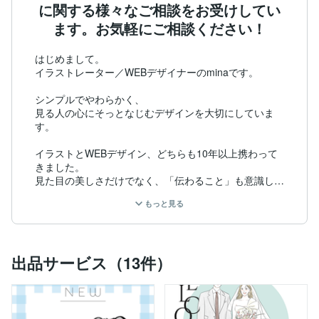
に関する様々なご相談をお受けしてい
ます。お気軽にご相談ください！
はじめまして。

イラストレーター／WEBデザイナーのminaです。

シンプルでやわらかく、

見る人の心にそっとなじむデザインを大切にしていま
す。

イラストとWEBデザイン、どちらも10年以上携わって
きました。

見た目の美しさだけでなく、「伝わること」も意識した
制作を行っています。

もっと見る
■ イラスト実績

・企業案件の制作経験あり

・有名バンド運営の公式HPイラストを担当

出品サービス（13件）
■ WEBデザイン歴 10年

・デザイン業務を中心に担当

・バナー／SNS画像／LPデザインなど幅広く対応
