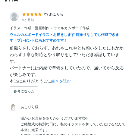
by あこりら
9ヶ月前
イラスト作成・漫画制作
>
ウェルカムボード作成
ウェルカムボードイラストお描きします 前撮りなしでも作成できま
す！プレゼントにもおすすめです！
前撮りをしておらず、あれやこれやとお願いをしたにもかか
わらず丁寧な対応とやり取りをしていただき感謝していま
す。

パートナーには内緒で準備をしていたので、届いてから反応
が楽しみです。

本当にありがとうご...
続きを読む
参考になった
あこりら様

温かいお言葉をありがとうございます🥹✨

ご結婚式の特別な日に、私のイラストを飾っていただけるなんて
本当に光栄です。
