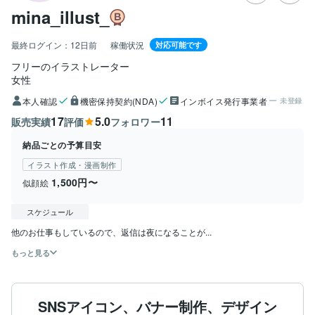
mina_illust_
最終ログイン：
12日前
稼働状況
対応可能です
フリーのイラストレーター
女性
本人確認
機密保持契約(NDA)
インボイス発行事業者
未登録
17
5.0
11
販売実績
評価
フォロワー
納品ごとの予算目安
イラスト作成・漫画制作
1,500円〜
似顔絵
スケジュール
他のお仕事もしているので、返信は夜になることが...
もっと見る
SNSアイコン、バナー制作、デザイン