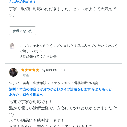
んぶ詰め込めます
丁寧、親切に対応いただきました。センスがよくて大満足で
参考になった
こちらこそありがとうございました！気に入っていただけたよう
で嬉しいです✨

活動頑張ってください🫶
by kahumi0907
1年前
住まい・美容・生活相談
>
ファッション・骨格診断の相談
診断：本当の似合うが見つかる顔タイプ診断をします 今よりもっと、
あなたに似合う世界へ
迅速で丁寧な対応です！

温かく優しい診断士様で、安心してやりとりができました(*^
^*)

お早い納品にも感謝致します！

文章も温かく、資料もとても参考になります♡
