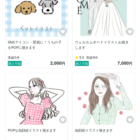
■ 顔タイプ診断資格保有

・多数の診断実績あり

・「似合う」視点からデザイン・イラストのご提案が可
能

＼ シンプルだけど、ちゃんと温かい。そんなデザイン
が得意です ／

SNSアイコン・壁紙に！うちの子
ウェルカムボードイラストお描き
をPOPに描きます
します
どんなことでも、お気軽にご相談ください。
0
5.0
9
実績
件
実績
件
2,000
7,000
円
円
購入可能
購入可能
POPな似顔絵イラスト描きます
似顔絵イラスト描きます