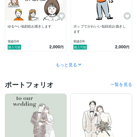
ゆる〜い似顔絵お描きします
ポップでかわいい似顔絵お描きし
ます
0
0
実績
件
実績
件
2,000
2,000
円
円
購入可能
購入可能
もっと見る
ポートフォリオ
一覧を見る