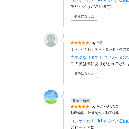
ありがとうございます。
参考になった
by 男性
オンラインレッスン・習い事
>
その
専用になります 打ち合わせの
この度は誠にありがとうござい
参考になった
見積り相談
by たこやきCMO
動画編集・映像制作
>
動画編集
コンサル付！TikTokでバズ
スピーディに
