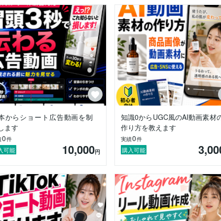
本からショート広告動画を制
知識0からUGC風のAI動画素材
します
作り方を教えます
0
0
績
件
実績
件
10,000
3,00
入可能
購入可能
円