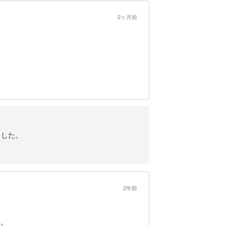
2ヶ月前
した。

2年前
！