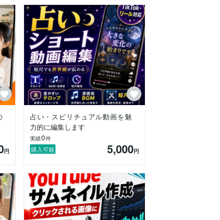
の
占い・スピリチュアル動画を魅
力的に編集します
0
実績
件
0
5,000
購入可能
円
円