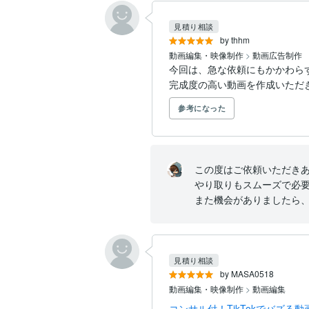
見積り相談
by thhm
動画編集・映像制作
>
動画広告制作
今回は、急な依頼にもかかわら
完成度の高い動画を作成いただ
参考になった
この度はご依頼いただきあ
やり取りもスムーズで必要
また機会がありましたら
見積り相談
by MASA0518
動画編集・映像制作
>
動画編集
コンサル付！TikTokでバズ