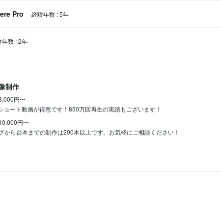
ere Pro
経験年数
:
5年
験年数
:
2年
像制作
3,000円〜
どのショート動画が得意です！850万回再生の実績もございます！
10,000円〜
グから台本までの制作は200本以上です。お気軽にご相談ください！