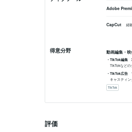
Adobe Premi
CapCut
経
得意分野
動画編集・映
・TikTok編集
TikTokな
・TikTok広告
キャスティン
TikTok
評価