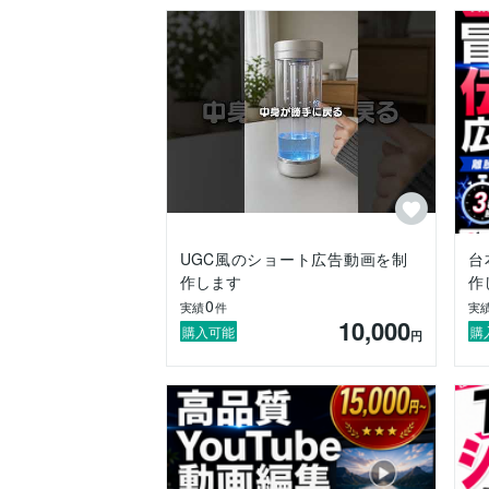
UGC風のショート広告動画を制
台
作します
作
0
実績
件
実
10,000
購入可能
購
円