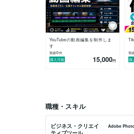
YouTubeの動画編集を制作しま
T
す
0
実績
件
実
15,000
購入可能
購
円
職種・スキル
ビジネス・クリエイ
Adobe Phot
ティブツール