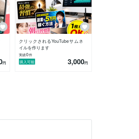
す
クリックされるYouTubeサムネ
イルを作ります
0
実績
件
0
3,000
購入可能
円
円