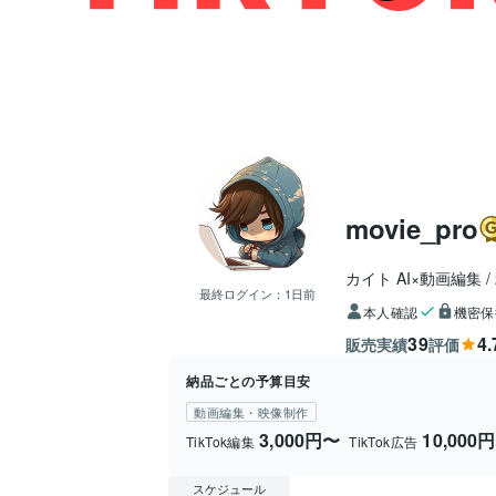
movie_pro
カイト AI×動画編集
最終ログイン：
1日前
本人確認
機密保
39
4.
販売実績
評価
納品ごとの予算目安
動画編集・映像制作
3,000円〜
10,000
TikTok編集
TikTok広告
スケジュール