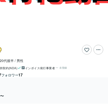
20代後半
男性
持契約(NDA)
インボイス発行事業者
未登録
7
17
フォロワー
円〜