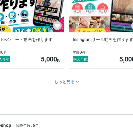
ikTokショート動画を作ります
Instagramリール動画を作りま
0
0
績
件
実績
件
5,000
5,00
入可能
購入可能
円
もっと見る
oshop
経験年数
:
5年